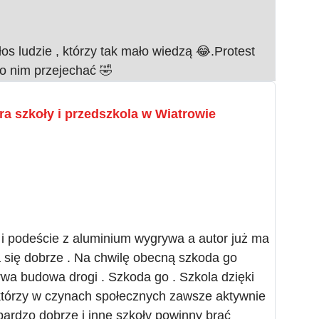
głos ludzie , którzy tak mało wiedzą 😂.Protest
o nim przejechać 🤣
a szkoły i przedszkola w Wiatrowie
 podeście z aluminium wygrywa a autor już ma
a się dobrze . Na chwilę obecną szkoda go
rwa budowa drogi . Szkoda go . Szkola dzięki
 którzy w czynach społecznych zawsze aktywnie
bardzo dobrze i inne szkoły powinny brać