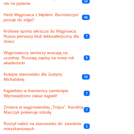
12
nie na pytania
Herb Wągrowca z błędem. Burmistrzyni
45
pozuje do zdjęć!
Królowa sportu wkracza do Wągrowca.
Rusza pierwszy klub lekkoatletyczny dla
7
dzieci
Wągrowieccy seniorzy wracają na
uczelnię. Ruszają zapisy na nowy rok
5
akademicki
Kolejne stanowisko dla Justyny
70
Michalskiej
Kąpielisko w Kamienicy zamknięte.
7
Wprowadzono zakaz kąpieli!
Zmiana w wągrowieckiej „Trójce”. Karolina
7
Marczyk pokieruje szkołą
Ruszył nabór na stanowisko ds. zasobów
1
mieszkaniowych