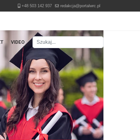
+48 503 142 937
redakcja@portalwrc.pl
Szukaj
KT
VIDEO
Type 2 or more characters for results.