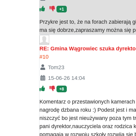
+1
Przykre jest to, że na forach zabierają 
ma się dobrze,zapraszamy można się p
RE: Gmina Wągrowiec szuka dyrektor
#10
Tom23
15-06-26 14:04
+8
Komentarz o przestawionych kamerach i
nagrodę dzbana roku :) Podest jest i m
niszczyć bo jest nieużywany poza tym t
pani dyrektor,nauczyciela oraz rodzica
pomagają w rozwoju szkoły rozwija się 