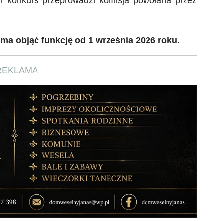
m konkurs przeprowadzi komisja powołana przez
ma objąć funkcję od 1 września 2026 roku.
REKLAMA