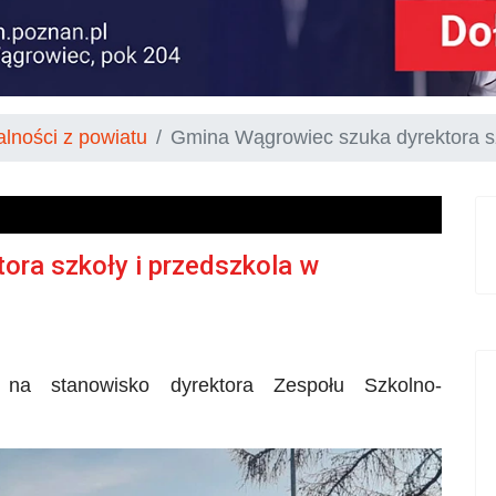
alności z powiatu
Gmina Wągrowiec szuka dyrektora sz
ora szkoły i przedszkola w
na stanowisko dyrektora Zespołu Szkolno-