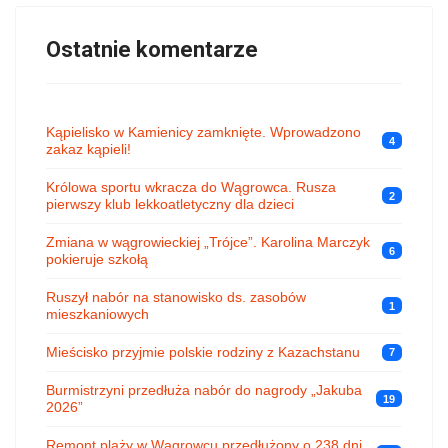
Ostatnie komentarze
Kąpielisko w Kamienicy zamknięte. Wprowadzono
4
zakaz kąpieli!
Królowa sportu wkracza do Wągrowca. Rusza
2
pierwszy klub lekkoatletyczny dla dzieci
Zmiana w wągrowieckiej „Trójce”. Karolina Marczyk
6
pokieruje szkołą
Ruszył nabór na stanowisko ds. zasobów
1
mieszkaniowych
Mieścisko przyjmie polskie rodziny z Kazachstanu
7
Burmistrzyni przedłuża nabór do nagrody „Jakuba
19
2026”
Remont plaży w Wągrowcu przedłużony o 238 dni,