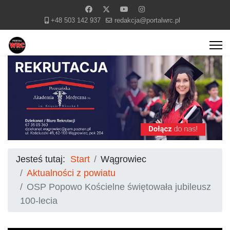
+48 503 142 937
redakcja@portalwrc.pl
Jesteś tutaj:
Start
Wągrowiec
Aktualności z powiatu
OSP Popowo Kościelne świętowała jubileusz
100-lecia