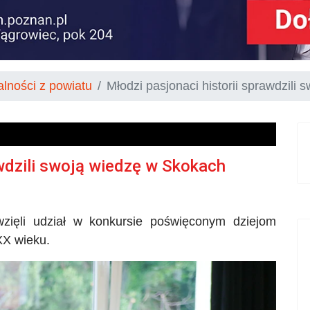
alności z powiatu
Młodzi pasjonaci historii sprawdzili
awdzili swoją wiedzę w Skokach
zięli udział w konkursie poświęconym dziejom
 XX wieku.