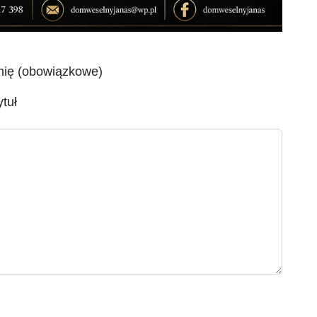
mię (obowiązkowe)
ytuł