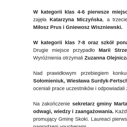
W kategorii klas 4-6 pierwsze miejs
zajęła
Katarzyna
Miczyńska
, a trzeci
Miłosz Prus i Gniewosz Wiszniewski.
W kategorii klas 7-8 oraz szkół po
Drugie miejsce przypadło
Marii Strze
Wyróżnienia otrzymali
Zuzanna Olejnicza
Nad prawidłowym przebiegiem konku
Sołomieniuk
, Wiesława Surdyk-Fertsc
oceniali prace uczestników i odpowiadali 
Na zakończenie
sekretarz gminy Mart
odwagi, wiedzy i zaangażowania.
Każdy
promujący Gminę Skoki. Laureaci pierws
nagrodzeni voucherami.