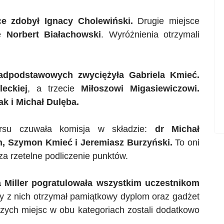
ce zdobył Ignacy Cholewiński.
Drugie miejsce
e
Norbert
Białachowski
. Wyróżnienia otrzymali
nadpodstawowych zwyciężyła Gabriela Kmieć.
leckiej
, a trzecie
Miłoszowi
Migasiewiczowi
.
k i Michał Dulęba.
rsu czuwała komisja w składzie:
dr Michał
h, Szymon Kmieć i Jeremiasz Burzyński.
To oni
za rzetelne podliczenie punktów.
a Miller pogratulowała wszystkim uczestnikom
 z nich otrzymał pamiątkowy dyplom oraz gadżet
zych miejsc w obu kategoriach zostali dodatkowo