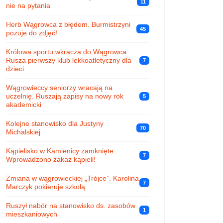
11
nie na pytania
Herb Wągrowca z błędem. Burmistrzyni
45
pozuje do zdjęć!
Królowa sportu wkracza do Wągrowca.
Rusza pierwszy klub lekkoatletyczny dla
7
dzieci
Wągrowieccy seniorzy wracają na
uczelnię. Ruszają zapisy na nowy rok
5
akademicki
Kolejne stanowisko dla Justyny
70
Michalskiej
Kąpielisko w Kamienicy zamknięte.
7
Wprowadzono zakaz kąpieli!
Zmiana w wągrowieckiej „Trójce”. Karolina
7
Marczyk pokieruje szkołą
Ruszył nabór na stanowisko ds. zasobów
1
mieszkaniowych