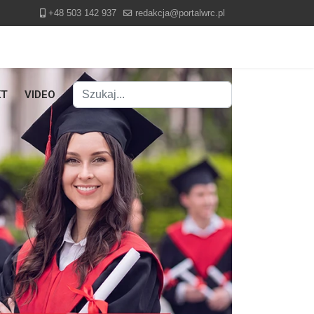
+48 503 142 937
redakcja@portalwrc.pl
Szukaj
KT
VIDEO
Type 2 or more characters for results.