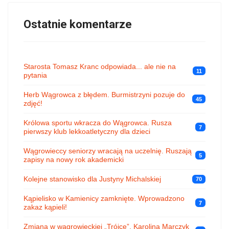
Ostatnie komentarze
Starosta Tomasz Kranc odpowiada... ale nie na
11
pytania
Herb Wągrowca z błędem. Burmistrzyni pozuje do
45
zdjęć!
Królowa sportu wkracza do Wągrowca. Rusza
7
pierwszy klub lekkoatletyczny dla dzieci
Wągrowieccy seniorzy wracają na uczelnię. Ruszają
5
zapisy na nowy rok akademicki
Kolejne stanowisko dla Justyny Michalskiej
70
Kąpielisko w Kamienicy zamknięte. Wprowadzono
7
zakaz kąpieli!
Zmiana w wągrowieckiej „Trójce”. Karolina Marczyk