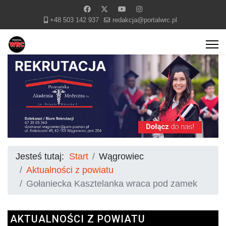
+48 503 142 937
redakcja@portalwrc.pl
Jesteś tutaj:
Start
Wągrowiec
Aktualności z powiatu
Gołaniecka Kasztelanka wraca pod zamek
AKTUALNOŚCI Z POWIATU