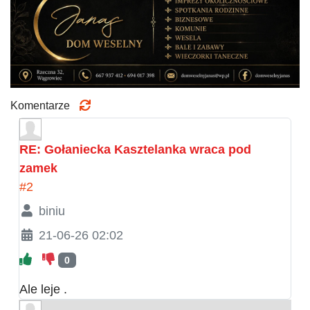
Komentarze
RE: Gołaniecka Kasztelanka wraca pod
zamek
#2
biniu
21-06-26 02:02
0
Ale leje .