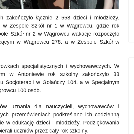
 zakończyło łącznie 2 558 dzieci i młodzieży.
a w Zespole Szkół nr 1 w Wągrowcu, gdzie rok
pole Szkół nr 2 w Wągrowcu wakacje rozpoczęło
ałcącym w Wągrowcu 278, a w Zespole Szkół w
acówkach specjalistycznych i wychowawczych. W
m w Antoniewie rok szkolny zakończyło 88
 Socjoterapii w
Gołańczy
104, a w Specjalnym
rowcu 100 osób.
słów uznania dla nauczycieli, wychowawców i
wych przemówieniach podkreślano ich codzienną
e w edukację dzieci i młodzieży. Podziękowania
erali uczniów przez cały rok szkolny.