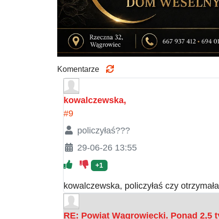
Komentarze
kowalczewska,
#9
policzyłaś???
29-06-26 13:55
+1
kowalczewska, policzyłaś czy otrzymała
RE: Powiat Wągrowiecki. Ponad 2,5 