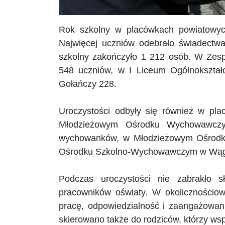
Rok szkolny w placówkach powiatowych
Najwięcej uczniów odebrało świadectw
szkolny zakończyło 1 212 osób. W Zes
548 uczniów, w I Liceum Ogólnokszt
Gołańczy
228.
Uroczystości odbyły się również w pl
Młodzieżowym Ośrodku Wychowawczy
wychowanków, w Młodzieżowym Ośrodku
Ośrodku Szkolno-Wychowawczym w Wąg
Podczas uroczystości nie zabrakło 
pracowników oświaty. W okolicznościo
pracę, odpowiedzialność i zaangażowani
skierowano także do rodziców, którzy wspi