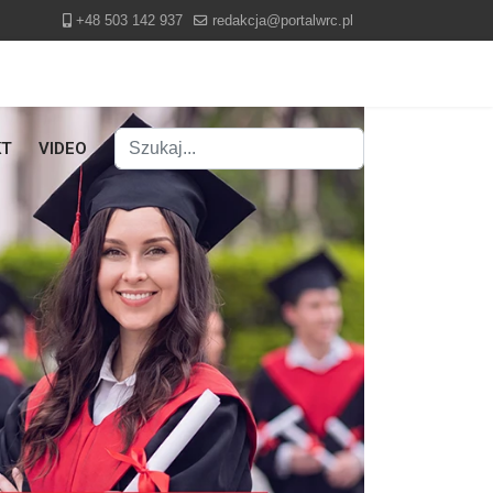
+48 503 142 937
redakcja@portalwrc.pl
Szukaj
KT
VIDEO
Type 2 or more characters for results.