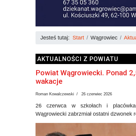
Jesteś tutaj:
Start
Wągrowiec
Aktu
AKTUALNOŚCI Z POWIATU
Powiat Wągrowiecki. Ponad 2,
wakacje
Roman Kowalczewski
26 czerwiec 2026
26 czerwca w szkołach i placówka
Wągrowiecki zabrzmiał ostatni dzwonek 