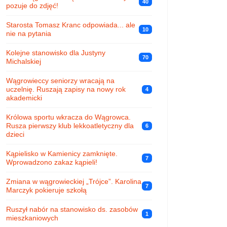
40
pozuje do zdjęć!
Starosta Tomasz Kranc odpowiada... ale
10
nie na pytania
Kolejne stanowisko dla Justyny
70
Michalskiej
Wągrowieccy seniorzy wracają na
uczelnię. Ruszają zapisy na nowy rok
4
akademicki
Królowa sportu wkracza do Wągrowca.
Rusza pierwszy klub lekkoatletyczny dla
6
dzieci
Kąpielisko w Kamienicy zamknięte.
7
Wprowadzono zakaz kąpieli!
Zmiana w wągrowieckiej „Trójce”. Karolina
7
Marczyk pokieruje szkołą
Ruszył nabór na stanowisko ds. zasobów
1
mieszkaniowych