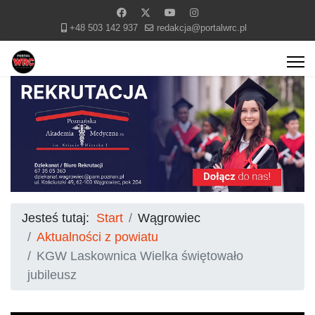
+48 503 142 937
redakcja@portalwrc.pl
Jesteś tutaj:
Start
Wągrowiec
Aktualności z powiatu
KGW Laskownica Wielka świętowało
jubileusz