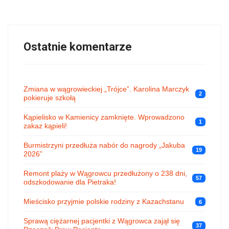
Ostatnie komentarze
Zmiana w wągrowieckiej „Trójce”. Karolina Marczyk
2
pokieruje szkołą
Kąpielisko w Kamienicy zamknięte. Wprowadzono
1
zakaz kąpieli!
Burmistrzyni przedłuża nabór do nagrody „Jakuba
19
2026”
Remont plaży w Wągrowcu przedłużony o 238 dni,
57
odszkodowanie dla Pietraka!
Mieścisko przyjmie polskie rodziny z Kazachstanu
6
Sprawą ciężarnej pacjentki z Wągrowca zajął się
37