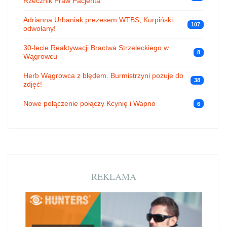
Rzecznik Praw Pacjenta
Adrianna Urbaniak prezesem WTBS, Kurpiński
107
odwołany!
30-lecie Reaktywacji Bractwa Strzeleckiego w
8
Wągrowcu
Herb Wągrowca z błędem. Burmistrzyni pozuje do
38
zdjęć!
Nowe połączenie połączy Kcynię i Wapno
6
REKLAMA