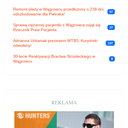
Remont plaży w Wągrowcu przedłużony o 238 dni,
57
odszkodowanie dla Pietraka!
Sprawą ciężarnej pacjentki z Wągrowca zajął się
37
Rzecznik Praw Pacjenta
Adrianna Urbaniak prezesem WTBS, Kurpiński
107
odwołany!
30-lecie Reaktywacji Bractwa Strzeleckiego w
8
Wągrowcu
REKLAMA