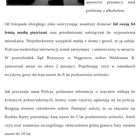
sprawców przemocy miał
problemy z alkoholem.
Od listopada ubiegłego roku wszczynając awantury domowe
bił swoją 64
letnią matkę pięściami
oraz przedmiotami należącymi do wyposażenia
mieszkania. Niejednokrotnie wypędzał matkę z domu i groził, że ją zabije.
Podczas niedzielnej interwencji został zatrzymany i umieszczony w areszcie.
W poniedziałek Sąd Rejonowy w Wągrowcu wobec Waldemara K.
zastosował areszt na okres 2 miesięcy. Popełniając czyn w warunkach
recydywy grozi mu kara nawet do 8 lat pozbawienia wolności.
Jak przyznaje sama Policja, podawane informacje o znęcaniu trafiają do
kolejnych pokrzywdzonych, którzy coraz częściej zgłaszają się na policję.
Reagują również członkowie rodzin. Pamiętać należy, że za znęcanie się
Kodeks Karny przewiduje karę nawet do 5 lat pozbawienia wolności. Jeżeli
czyn nosi znamiona szczególnego okrucieństwa górna granica kary wzrasta
nawet do 10 lat.