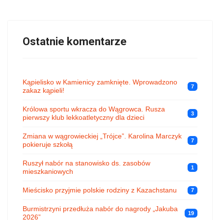
Ostatnie komentarze
Kąpielisko w Kamienicy zamknięte. Wprowadzono
7
zakaz kąpieli!
Królowa sportu wkracza do Wągrowca. Rusza
3
pierwszy klub lekkoatletyczny dla dzieci
Zmiana w wągrowieckiej „Trójce”. Karolina Marczyk
7
pokieruje szkołą
Ruszył nabór na stanowisko ds. zasobów
1
mieszkaniowych
Mieścisko przyjmie polskie rodziny z Kazachstanu
7
Burmistrzyni przedłuża nabór do nagrody „Jakuba
19
2026”