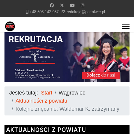
+48 503 142 937
redakcja@portalwrc.pl
Jesteś tutaj:
Start
Wągrowiec
Aktualności z powiatu
Kolejne znęcanie, Waldemar K. zatrzymany
AKTUALNOŚCI Z POWIATU