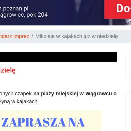
ndarz imprez
Mikołaje w kajakach już w niedzielę
zielę
wonych czapek
na plaży miejskiej w Wągrowcu o
płyną w kajakach.