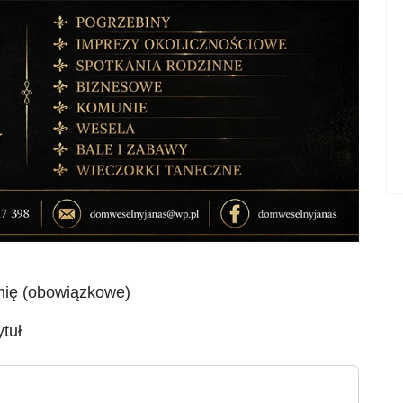
mię (obowiązkowe)
ytuł