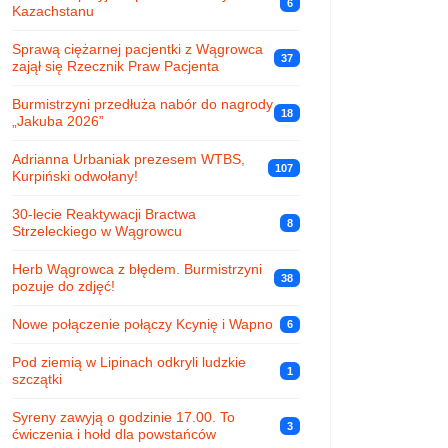
6
Kazachstanu
Sprawą ciężarnej pacjentki z Wągrowca
37
zajął się Rzecznik Praw Pacjenta
Burmistrzyni przedłuża nabór do nagrody
18
„Jakuba 2026”
Adrianna Urbaniak prezesem WTBS,
107
Kurpiński odwołany!
30-lecie Reaktywacji Bractwa
8
Strzeleckiego w Wągrowcu
Herb Wągrowca z błędem. Burmistrzyni
38
pozuje do zdjęć!
Nowe połączenie połączy Kcynię i Wapno
6
Pod ziemią w Lipinach odkryli ludzkie
1
szczątki
Syreny zawyją o godzinie 17.00. To
3
ćwiczenia i hołd dla powstańców