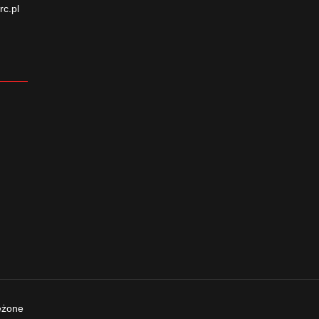
rc.pl
eżone