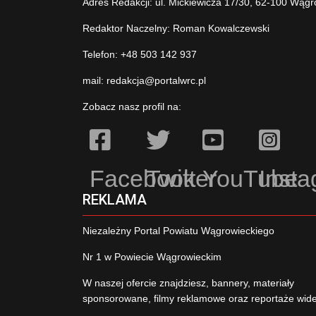
Adres Redakcji: ul. Mickiewicza 17/30, 62-100 Wągr
Redaktor Naczelny: Roman Kowalczewski
Telefon: +48 503 142 937
mail:
redakcja@portalwrc.pl
Zobacz nasz profil na:
Facebook
Twitter
YouTube
Inst
REKLAMA
Niezależny Portal Powiatu Wągrowieckiego
Nr 1 w Powiecie Wągrowieckim
W naszej ofercie znajdziesz, bannery, materiały
sponsorowane, filmy reklamowe oraz reportaże wid