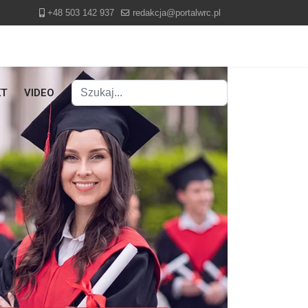
+48 503 142 937
redakcja@portalwrc.pl
Szukaj
KT
VIDEO
Type 2 or more characters for results.