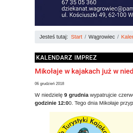
Jesteś tutaj:
Start
Wągrowiec
Kale
KALENDARZ IMPREZ
Mikołaje w kajakach już w nied
06 grudzień 2018
W niedzielę
9 grudnia
wypatrujcie czer
godzinie 12:0
0. Tego dnia Mikołaje przy