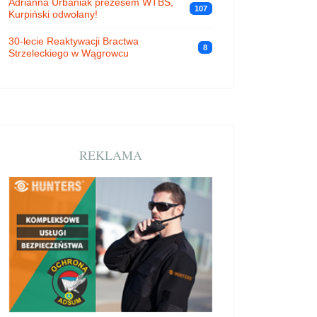
Adrianna Urbaniak prezesem WTBS,
107
Kurpiński odwołany!
30-lecie Reaktywacji Bractwa
8
Strzeleckiego w Wągrowcu
REKLAMA