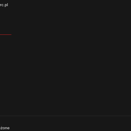
rc.pl
eżone