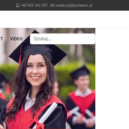
+48 503 142 937
redakcja@portalwrc.pl
Szukaj
KT
VIDEO
Type 2 or more characters for results.