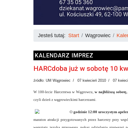
Jesteś tutaj:
Start
Wągrowiec
Kale
KALENDARZ IMPREZ
HARCdoba już w sobotę 10 kw
źródło: UM Wągrowiec
07 kwiecień 2010
07 kwiec
W 100-lecie Harcerstwa w Wągrowcu,
w najbliższą sobotę,
czyli dzień z wągrowieckimi harcerzami.
O
godzinie 12:00 uroczystym apel
maraton atrakcji przygotowanych przez harcerzy przy ws
warsztaty języka migowego, pokaz udzielania pierwszej po