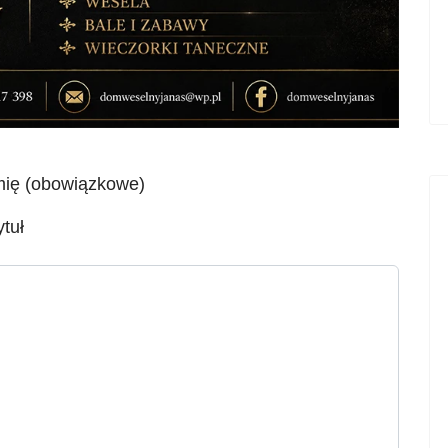
mię (obowiązkowe)
ytuł