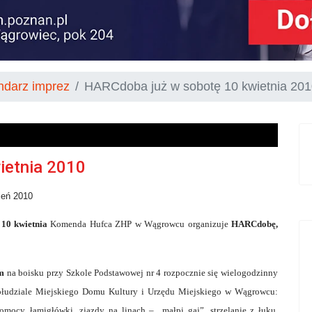
ndarz imprez
HARCdoba już w sobotę 10 kwietnia 20
ietnia 2010
ień 2010
 10 kwietnia
Komenda Hufca ZHP w Wągrowcu organizuje
HARCdobę,
em
na boisku przy Szkole Podstawowej nr 4 rozpocznie się wielogodzinny
półudziale Miejskiego Domu Kultury i Urzędu Miejskiego w Wągrowcu:
mocy, łamigłówki, zjazdy na linach – „małpi gaj”, strzelanie z łuku,