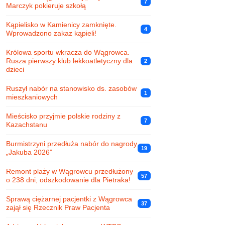
7
Marczyk pokieruje szkołą
Kąpielisko w Kamienicy zamknięte.
4
Wprowadzono zakaz kąpieli!
Królowa sportu wkracza do Wągrowca.
Rusza pierwszy klub lekkoatletyczny dla
2
dzieci
Ruszył nabór na stanowisko ds. zasobów
1
mieszkaniowych
Mieścisko przyjmie polskie rodziny z
7
Kazachstanu
Burmistrzyni przedłuża nabór do nagrody
19
„Jakuba 2026”
Remont plaży w Wągrowcu przedłużony
57
o 238 dni, odszkodowanie dla Pietraka!
Sprawą ciężarnej pacjentki z Wągrowca
37
zajął się Rzecznik Praw Pacjenta