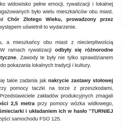
ko widowisko pełne emocji, rywalizacji i lokalnej
ngażowanych było wielu mieszkańców obu miast.
rał
Chór Złotego Wieku, prowadzony przez
występem uświetnił to wydarzenie.
u, a mieszkańcy obu miast z niecierpliwością
. W ramach rywalizacji
odbyły się różnorodne
styczne
. Zawody te były nie tylko sprawdzianem
do pokazania lokalnych tradycji i kultury.
się takie zadania jak
nakrycie zastawy stołowej
zy pomocy taczki na torze z przeszkodami,
 Przedstawiciele zakładów produkcyjnych zmagali
ści 2,5 metra
przy pomocy wózka widłowego,
mieciarki i układaniem ich w hasło
"
TURNIEJ
zęści samochodu FSO 125.