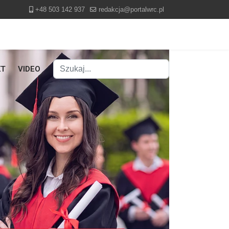
+48 503 142 937
redakcja@portalwrc.pl
Szukaj
KT
VIDEO
Type 2 or more characters for results.