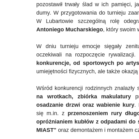
pozostawił trwały ślad w ich pamięci, ja
dumy. W przygotowania do turnieju zaa
W Lubartowie szczególną rolę odeg
Antoniego Mucharskiego
, który swoim 
W dniu turnieju emocje sięgały zenit
oczekiwali na rozpoczęcie rywalizacji
konkurencje, od sportowych po arty
umiejętności fizycznych, ale także okazją 
Wśród konkurencji rodzinnych znalazły 
na wrotkach, zbiórka makulatury
pr
osadzanie drzwi oraz wabienie kury
.
się m.in. z
przenoszeniem rury długo
opróżnianiem kubłów z odpadami do ś
MIAST
"
oraz demontażem i montażem c