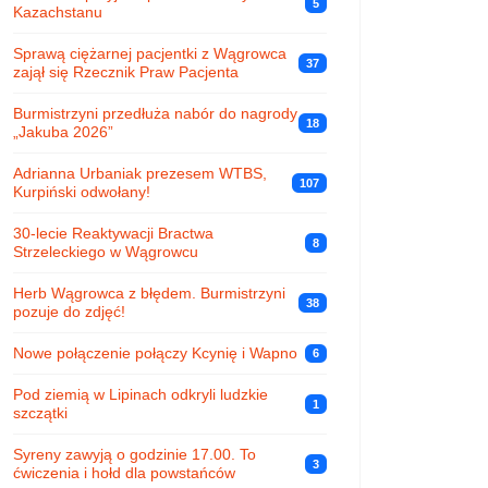
5
Kazachstanu
Sprawą ciężarnej pacjentki z Wągrowca
37
zajął się Rzecznik Praw Pacjenta
Burmistrzyni przedłuża nabór do nagrody
18
„Jakuba 2026”
Adrianna Urbaniak prezesem WTBS,
107
Kurpiński odwołany!
30-lecie Reaktywacji Bractwa
8
Strzeleckiego w Wągrowcu
Herb Wągrowca z błędem. Burmistrzyni
38
pozuje do zdjęć!
Nowe połączenie połączy Kcynię i Wapno
6
Pod ziemią w Lipinach odkryli ludzkie
1
szczątki
Syreny zawyją o godzinie 17.00. To
3
ćwiczenia i hołd dla powstańców