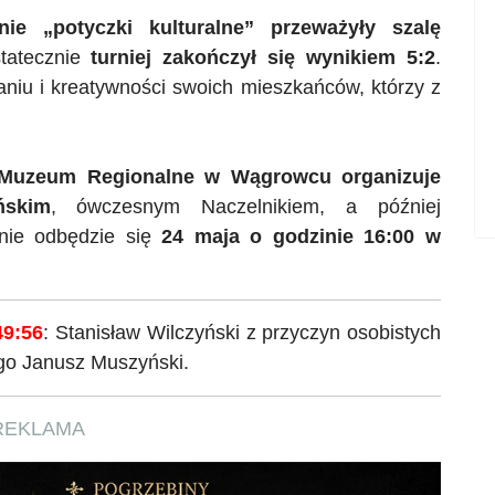
nie „potyczki kulturalne” przeważyły szalę
tatecznie
turniej zakończył się wynikiem 5:2
.
niu i kreatywności swoich mieszkańców, którzy z
Muzeum Regionalne w Wągrowcu organizuje
ńskim
, ówczesnym Naczelnikiem, a później
nie odbędzie się
24 maja o godzinie 16:00 w
49:56
: Stanisław Wilczyński z przyczyn osobistych
 go Janusz Muszyński.
REKLAMA