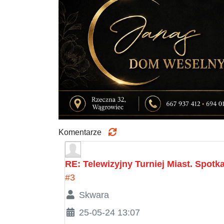
Komentarze
RE: Telewizyjny Turniej Miast. Spot
#3
Skwara
25-05-24 13:07