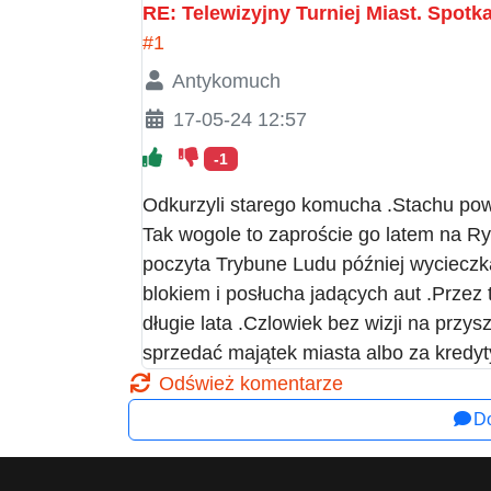
RE: Telewizyjny Turniej Miast. Spot
#1
Antykomuch
17-05-24 12:57
-1
Odkurzyli starego komucha .Stachu powi
Tak wogole to zaproście go latem na Ryn
poczyta Trybune Ludu później wycieczk
blokiem i posłucha jadących aut .Przez
długie lata .Czlowiek bez wizji na przysz
sprzedać majątek miasta albo za kred
Odśwież komentarze
Do