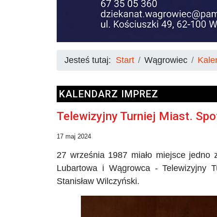
Jesteś tutaj:
Start
Wągrowiec
Kale
KALENDARZ IMPREZ
Telewizyjny Turniej Miast. Sp
17 maj 2024
27 września 1987 miało miejsce jedno z
Lubartowa i
Wągrowca - Telewizyjny
Tu
Stanisław Wilczyński.