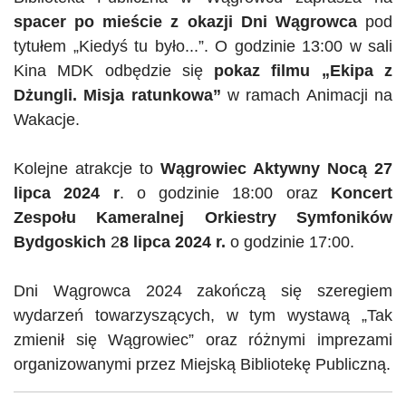
spacer po mieście z okazji Dni Wągrowca
pod
tytułem „Kiedyś tu było...”. O godzinie 13:00 w sali
Kina MDK odbędzie się
pokaz filmu „Ekipa z
Dżungli. Misja ratunkowa”
w ramach Animacji na
Wakacje.
Kolejne atrakcje to
Wągrowiec Aktywny Nocą
27
lipca 2024 r
. o godzinie 18:00 oraz
Koncert
Zespołu Kameralnej Orkiestry Symfoników
Bydgoskich
2
8 lipca 2024 r.
o godzinie 17:00.
Dni Wągrowca 2024 zakończą się szeregiem
wydarzeń towarzyszących, w tym wystawą „Tak
zmienił się Wągrowiec” oraz różnymi imprezami
organizowanymi przez Miejską Bibliotekę Publiczną.