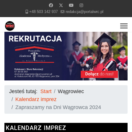
+48 503 142 937
redakcja@portalwrc.pl
Jesteś tutaj:
Start
Wągrowiec
Kalendarz imprez
Zapraszamy na Dni Wągrowca 2024
KALENDARZ IMPREZ