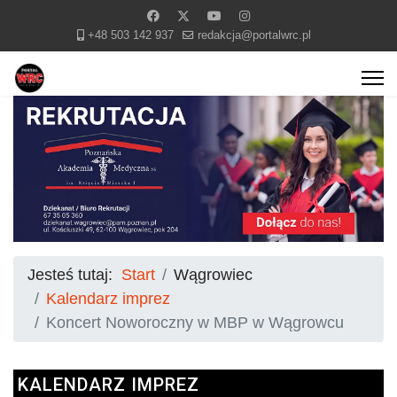
+48 503 142 937
redakcja@portalwrc.pl
Jesteś tutaj:
Start
Wągrowiec
Kalendarz imprez
Koncert Noworoczny w MBP w Wągrowcu
KALENDARZ IMPREZ