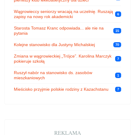
Wągrowieccy seniorzy wracają na uczelnię. Ruszają
6
zapisy na nowy rok akademicki
Starosta Tomasz Kranc odpowiada... ale nie na
15
pytania
Kolejne stanowisko dla Justyny Michalskiej
70
Zmiana w wągrowieckiej „Trójce”. Karolina Marczyk
7
pokieruje szkołą
Ruszył nabór na stanowisko ds. zasobów
1
mieszkaniowych
Mieścisko przyjmie polskie rodziny z Kazachstanu
7
REKLAMA