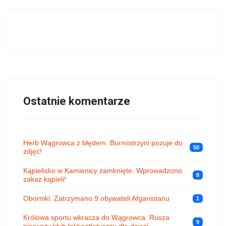
Ostatnie komentarze
Herb Wągrowca z błędem. Burmistrzyni pozuje do
50
zdjęć!
Kąpielisko w Kamienicy zamknięte. Wprowadzono
8
zakaz kąpieli!
Oborniki. Zatrzymano 9 obywateli Afganistanu
1
Królowa sportu wkracza do Wągrowca. Rusza
9
pierwszy klub lekkoatletyczny dla dzieci