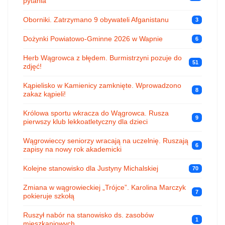
pytania
Oborniki. Zatrzymano 9 obywateli Afganistanu
3
Dożynki Powiatowo-Gminne 2026 w Wapnie
6
Herb Wągrowca z błędem. Burmistrzyni pozuje do
51
zdjęć!
Kąpielisko w Kamienicy zamknięte. Wprowadzono
8
zakaz kąpieli!
Królowa sportu wkracza do Wągrowca. Rusza
9
pierwszy klub lekkoatletyczny dla dzieci
Wągrowieccy seniorzy wracają na uczelnię. Ruszają
6
zapisy na nowy rok akademicki
Kolejne stanowisko dla Justyny Michalskiej
70
Zmiana w wągrowieckiej „Trójce”. Karolina Marczyk
7
pokieruje szkołą
Ruszył nabór na stanowisko ds. zasobów
1
mieszkaniowych