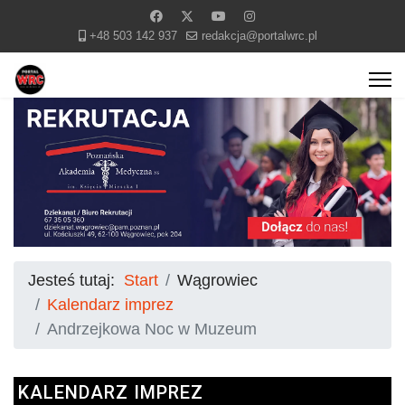
+48 503 142 937
redakcja@portalwrc.pl
Jesteś tutaj:
Start
Wągrowiec
Kalendarz imprez
Andrzejkowa Noc w Muzeum
KALENDARZ IMPREZ