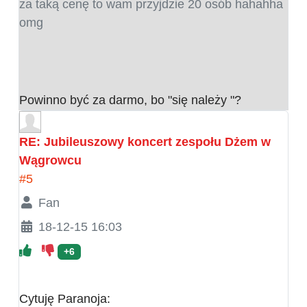
za taką cenę to wam przyjdzie 20 osób hahahha
omg
Powinno być za darmo, bo "się należy "?
RE: Jubileuszowy koncert zespołu Dżem w
Wągrowcu
#5
Fan
18-12-15 16:03
+6
Cytuję Paranoja: