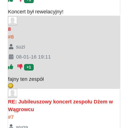
Koncert był rewelacyjny!
8
#8
suzi
08-01-16 19:11
+1
fajny ten zespół
RE: Jubileuszowy koncert zespołu Dżem w
Wągrowcu
#7
wyga