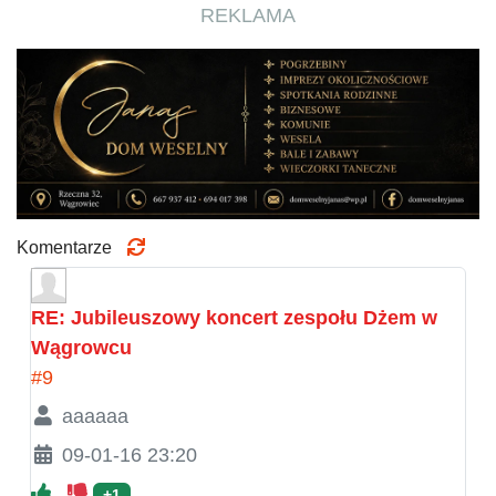
REKLAMA
Komentarze
RE: Jubileuszowy koncert zespołu Dżem w
Wągrowcu
#9
aaaaaa
09-01-16 23:20
+1