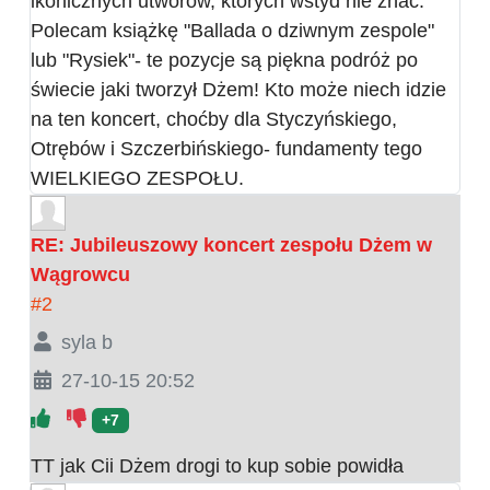
ikonicznych utworów, których wstyd nie znać.
Polecam książkę "Ballada o dziwnym zespole"
lub "Rysiek"- te pozycje są piękna podróż po
świecie jaki tworzył Dżem! Kto może niech idzie
na ten koncert, choćby dla Styczyńskiego,
Otrębów i Szczerbińskiego- fundamenty tego
WIELKIEGO ZESPOŁU.
RE: Jubileuszowy koncert zespołu Dżem w
Wągrowcu
#2
syla b
27-10-15 20:52
+7
TT jak Cii Dżem drogi to kup sobie powidła