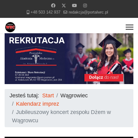
+48 503 142 937
redakcja@portalwrc.pl
Jesteś tutaj:
Start
Wągrowiec
Kalendarz imprez
Jubileuszowy koncert zespołu Dżem w
Wągrowcu