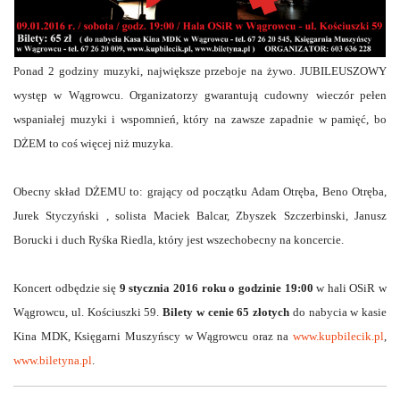
Ponad 2 godziny muzyki, największe przeboje na żywo. JUBILEUSZOWY
występ w Wągrowcu. Organizatorzy gwarantują cudowny wieczór pełen
wspaniałej muzyki i wspomnień, który na zawsze zapadnie w pamięć, bo
DŻEM to coś więcej niż muzyka.
Obecny skład DŻEMU to: grający od początku Adam Otręba, Beno Otręba,
Jurek Styczyński , solista Maciek Balcar, Zbyszek Szczerbinski, Janusz
Borucki i duch Ryśka Riedla, który jest wszechobecny na koncercie.
Koncert odbędzie się
9 stycznia 2016 roku o godzinie 19:00
w hali OSiR w
Wągrowcu, ul. Kościuszki 59.
Bilety w cenie 65 złotych
do nabycia w kasie
Kina MDK, Księgarni Muszyńscy w Wągrowcu oraz na
www.kupbilecik.pl
,
www.biletyna.pl
.