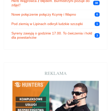
Herb Wągrowca z błędem. Burmistrzyni pozuje do
38
zdjęć!
Nowe połączenie połączy Kcynię i Wapno
6
Pod ziemią w Lipinach odkryli ludzkie szczątki
1
Syreny zawyją o godzinie 17.00. To ćwiczenia i hołd
3
dla powstańców
REKLAMA