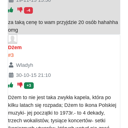
-4
za taką cenę to wam przyjdzie 20 osób hahahha
omg
Dżem
#3
Wladyh
30-10-15 21:10
+3
Dżem to nie jest taka zwykła kapela, która po
kilku latach się rozpada; Dżem to ikona Polskiej
muzyki- jej początki to 1973r.- to 4 dekady,
trzech wokalistów, tysiące koncertów- setki