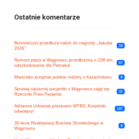
Ostatnie komentarze
Burmistrzyni przedłuża nabór do nagrody „Jakuba
19
2026”
Remont plaży w Wągrowcu przedłużony o 238 dni,
57
odszkodowanie dla Pietraka!
Mieścisko przyjmie polskie rodziny z Kazachstanu
6
Sprawą ciężarnej pacjentki z Wągrowca zajął się
37
Rzecznik Praw Pacjenta
Adrianna Urbaniak prezesem WTBS, Kurpiński
107
odwołany!
30-lecie Reaktywacji Bractwa Strzeleckiego w
8
Wągrowcu