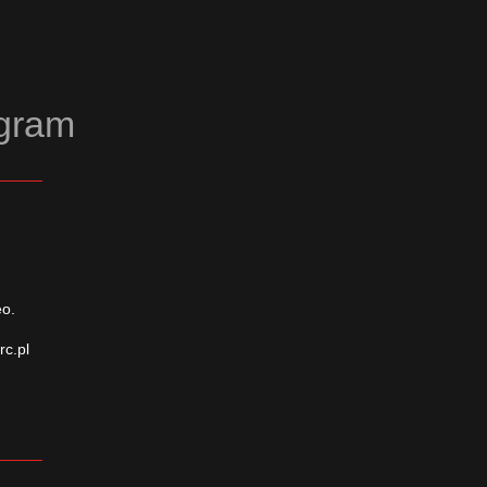
agram
eo.
rc.pl