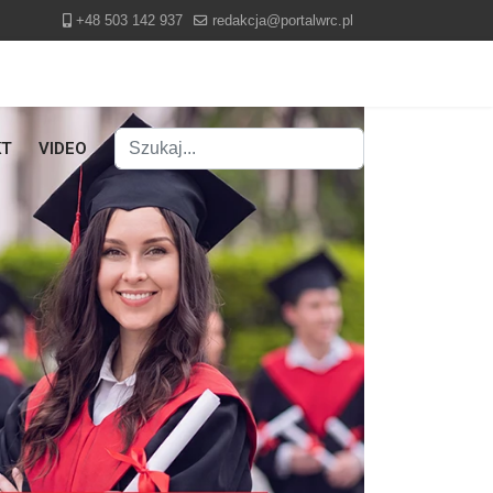
+48 503 142 937
redakcja@portalwrc.pl
Szukaj
KT
VIDEO
Type 2 or more characters for results.