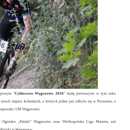
łajowym "
Cyklocross Wągrowiec 2016
” będą pierwszymi w tym roku
rzech imprez kolarskich, z których jedna już odbyła się w Poznaniu, a
 Korpowski, UM Wągrowiec.
 Ognisko „Pałuki” Wągrowiec oraz Wielkopolska Liga Masters, zaś
 Miejski w Wągrowcu.