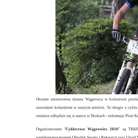
Otwarte mistrzostwa miasta Wągrowca w kolarstwie prze
zawodami kolarskimi w naszym mieście. To drugie z cyklu t
ostatnia odbędzie się w marcu w Skokach - informuje Piotr
Organizatorami "
Cyklocross Wągrowiec 2016
” są TKKF
współorganizatorami Ośrodek Sportu i Rekreacji oraz Urząd