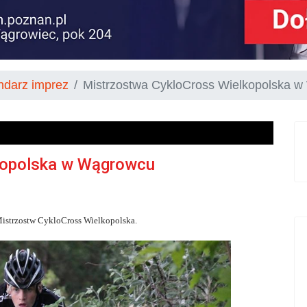
ndarz imprez
Mistrzostwa CykloCross Wielkopolska 
kopolska w Wągrowcu
 Mistrzostw CykloCross Wielkopolska.