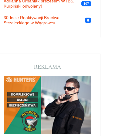
Adrianna Urbaniak prezesem WTBS,
107
Kurpiński odwołany!
30-lecie Reaktywacji Bractwa
8
Strzeleckiego w Wągrowcu
REKLAMA