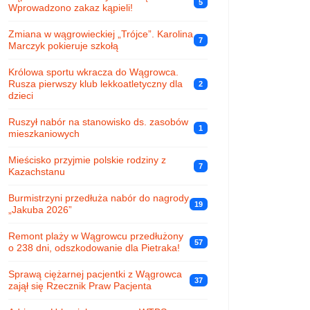
5
Wprowadzono zakaz kąpieli!
Zmiana w wągrowieckiej „Trójce”. Karolina
7
Marczyk pokieruje szkołą
Królowa sportu wkracza do Wągrowca.
Rusza pierwszy klub lekkoatletyczny dla
2
dzieci
Ruszył nabór na stanowisko ds. zasobów
1
mieszkaniowych
Mieścisko przyjmie polskie rodziny z
7
Kazachstanu
Burmistrzyni przedłuża nabór do nagrody
19
„Jakuba 2026”
Remont plaży w Wągrowcu przedłużony
57
o 238 dni, odszkodowanie dla Pietraka!
Sprawą ciężarnej pacjentki z Wągrowca
37
zajął się Rzecznik Praw Pacjenta