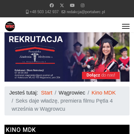
+48 503 142 937
redakcja@portalwrc.pl
Jesteś tutaj:
Start
Wągrowiec
Kino MDK
Seks daje władzę, premiera filmu Pętla 4
września w Wągrowcu
KINO MDK