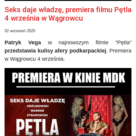
Seks daje władzę, premiera filmu Pętla
4 września w Wągrowcu
02 wrzesień 2020
Patryk Vega
w najnowszym filmie
"
Pętla
"
przedstawia kulisy afery podkarpackiej
. Premiera
w Wągrowcu 4 września.