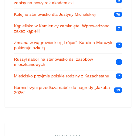
5
zapisy na nowy rok akademicki
Kolejne stanowisko dla Justyny Michalskiej
70
Kąpielisko w Kamienicy zamknięte. Wprowadzono
7
zakaz kąpieli!
Zmiana w wągrowieckiej „Trójce”. Karolina Marczyk
7
pokieruje szkołą
Ruszył nabór na stanowisko ds. zasobów
1
mieszkaniowych
Mieścisko przyjmie polskie rodziny z Kazachstanu
7
Burmistrzyni przedłuża nabór do nagrody „Jakuba
19
2026”