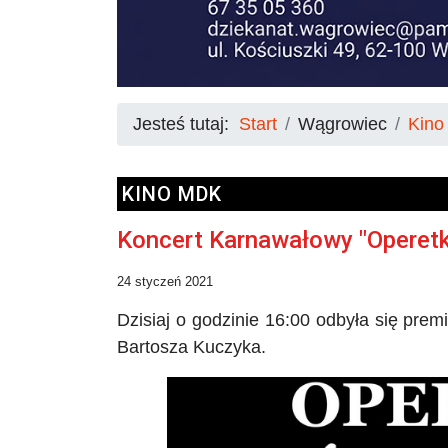
Jesteś tutaj:
Start
Wągrowiec
Kin
KINO MDK
Koncert Karnawałowy "Operetk
24 styczeń 2021
Dzisiaj o godzinie 16:00 odbyła się pr
Bartosza
Kuczyka
.