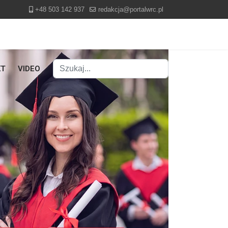
+48 503 142 937
redakcja@portalwrc.pl
Szukaj
KT
VIDEO
Type 2 or more characters for results.