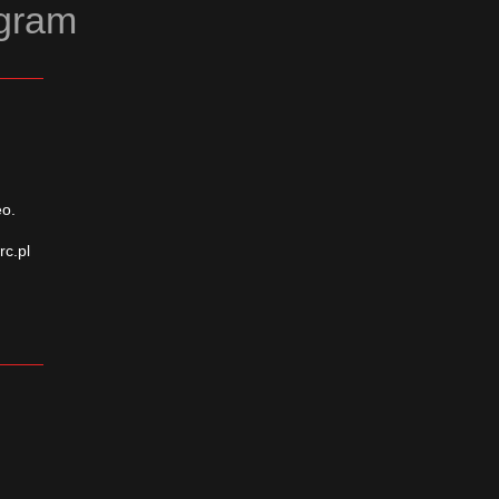
agram
eo.
rc.pl