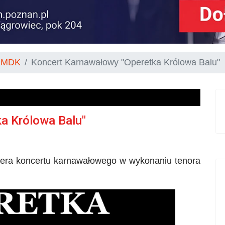
o MDK
Koncert Karnawałowy "Operetka Królowa Balu"
a Królowa Balu"
emiera koncertu karnawałowego w wykonaniu tenora