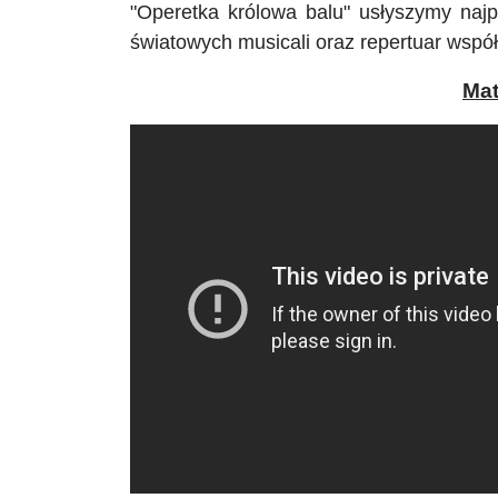
"
Operetka królowa balu
"
usłyszymy najpi
światowych musicali oraz repertuar wspó
Mat