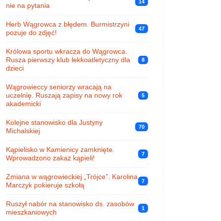
14
nie na pytania
Herb Wągrowca z błędem. Burmistrzyni
47
pozuje do zdjęć!
Królowa sportu wkracza do Wągrowca.
Rusza pierwszy klub lekkoatletyczny dla
8
dzieci
Wągrowieccy seniorzy wracają na
uczelnię. Ruszają zapisy na nowy rok
5
akademicki
Kolejne stanowisko dla Justyny
70
Michalskiej
Kąpielisko w Kamienicy zamknięte.
7
Wprowadzono zakaz kąpieli!
Zmiana w wągrowieckiej „Trójce”. Karolina
7
Marczyk pokieruje szkołą
Ruszył nabór na stanowisko ds. zasobów
1
mieszkaniowych