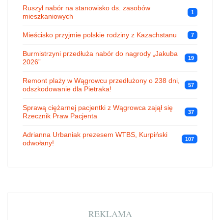
Ruszył nabór na stanowisko ds. zasobów
1
mieszkaniowych
Mieścisko przyjmie polskie rodziny z Kazachstanu
7
Burmistrzyni przedłuża nabór do nagrody „Jakuba
19
2026”
Remont plaży w Wągrowcu przedłużony o 238 dni,
57
odszkodowanie dla Pietraka!
Sprawą ciężarnej pacjentki z Wągrowca zajął się
37
Rzecznik Praw Pacjenta
Adrianna Urbaniak prezesem WTBS, Kurpiński
107
odwołany!
REKLAMA