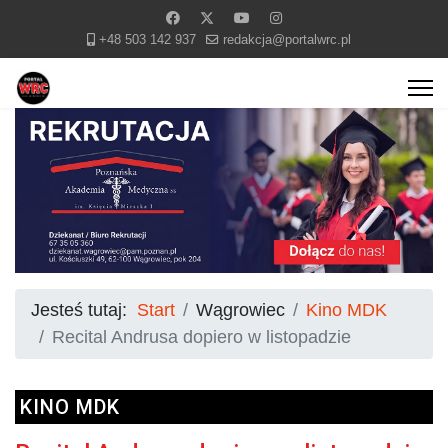
+48 503 142 937
redakcja@portalwrc.pl
Jesteś tutaj:
Start
Wągrowiec
Kino MDK
Recital Andrusa dopiero w listopadzie
KINO MDK