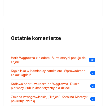
Ostatnie komentarze
Herb Wągrowca z błędem. Burmistrzyni pozuje do
39
zdjęć!
Kąpielisko w Kamienicy zamknięte. Wprowadzono
7
zakaz kąpieli!
Królowa sportu wkracza do Wągrowca. Rusza
3
pierwszy klub lekkoatletyczny dla dzieci
Zmiana w wągrowieckiej „Trójce”. Karolina Marczyk
7
pokieruje szkołą