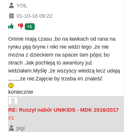
YOŁ
01-10-16 09:22
+1
Oninie mają czasu ,bo na ławkach od rana na
rynku piją bryne i nikt nie widzi tego ,że nie
można z dzieckiem na spacer tam pójsc bo
strach .Jak pochleją to awantury już
widziałam.Myślę ,że wszyscy wiedzą lecz udają
,,,,,,,,ze nie.Zajęcie by trzeba im znaleść
koniecznie
RE: Ruszył nabór UNIKIDS - MDK 2016/2017
#1
pigi