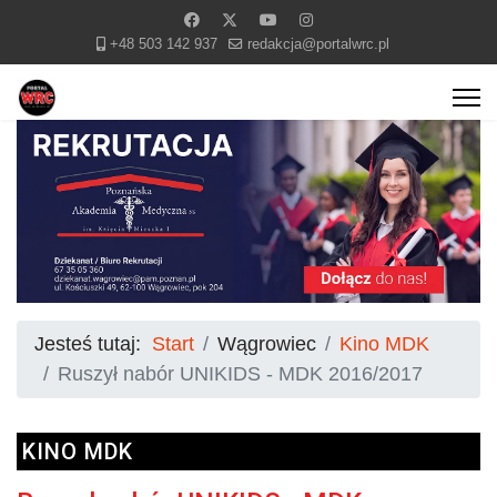
+48 503 142 937
redakcja@portalwrc.pl
Jesteś tutaj:
Start
Wągrowiec
Kino MDK
Ruszył nabór UNIKIDS - MDK 2016/2017
KINO MDK