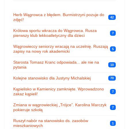
Herb Wągrowca z błędem. Burmistrzyni pozuje do
42
zdjęć!
Królowa sportu wkracza do Wągrowca. Rusza
7
pierwszy klub lekkoatletyczny dla dzieci
Wągrowieccy seniorzy wracają na uczelnię. Ruszają
5
zapisy na nowy rok akademicki
Starosta Tomasz Kranc odpowiada... ale nie na
10
pytania
Kolejne stanowisko dla Justyny Michalskiej
70
Kąpielisko w Kamienicy zamknięte. Wprowadzono
7
zakaz kąpieli!
Zmiana w wągrowieckiej „Trójce”. Karolina Marczyk
7
pokieruje szkołą
Ruszył nabór na stanowisko ds. zasobów
1
mieszkaniowych