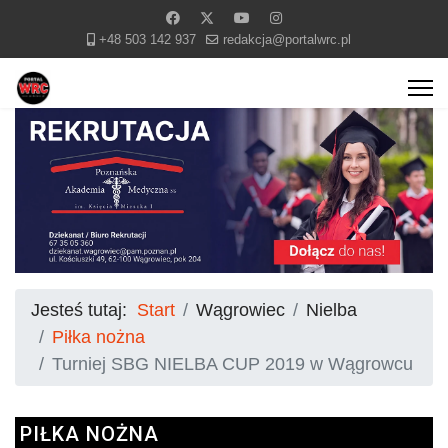
+48 503 142 937
redakcja@portalwrc.pl
Jesteś tutaj:
Start
Wągrowiec
Nielba
Piłka nożna
Turniej SBG NIELBA CUP 2019 w Wągrowcu
PIŁKA NOŻNA