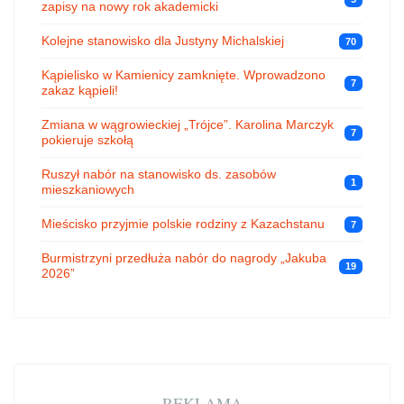
zapisy na nowy rok akademicki
Kolejne stanowisko dla Justyny Michalskiej
70
Kąpielisko w Kamienicy zamknięte. Wprowadzono
7
zakaz kąpieli!
Zmiana w wągrowieckiej „Trójce”. Karolina Marczyk
7
pokieruje szkołą
Ruszył nabór na stanowisko ds. zasobów
1
mieszkaniowych
Mieścisko przyjmie polskie rodziny z Kazachstanu
7
Burmistrzyni przedłuża nabór do nagrody „Jakuba
19
2026”
REKLAMA