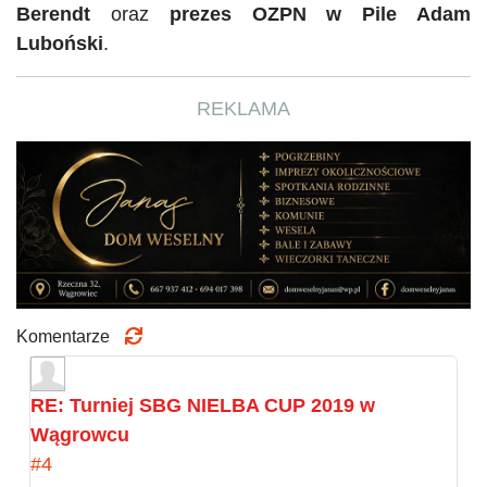
Berendt
oraz
prezes
OZPN
w Pile Adam
Luboński
.
REKLAMA
Komentarze
RE: Turniej SBG NIELBA CUP 2019 w
Wągrowcu
#4