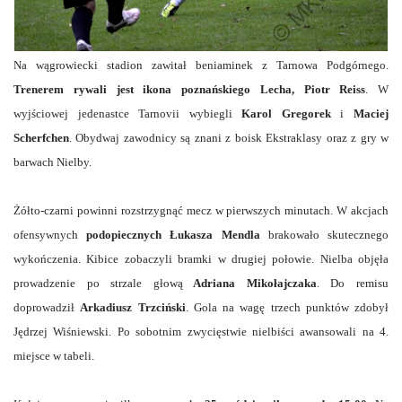
Na wągrowiecki stadion zawitał beniaminek z Tarnowa Podgórnego.
Trenerem rywali jest ikona poznańskiego Lecha, Piotr Reiss
. W
wyjściowej jedenastce Tarnovii wybiegli
Karol Gregorek
i
Maciej
Scherfchen
. Obydwaj zawodnicy są znani z boisk Ekstraklasy oraz z gry w
barwach Nielby.
Żółto-czarni powinni rozstrzygnąć mecz w pierwszych minutach. W akcjach
ofensywnych
podopiecznych Łukasza Mendla
brakowało skutecznego
wykończenia. Kibice zobaczyli bramki w drugiej połowie. Nielba objęła
prowadzenie po strzale głową
Adriana Mikołajczaka
. Do remisu
doprowadził
Arkadiusz Trzciński
. Gola na wagę trzech punktów zdobył
Jędrzej Wiśniewski. Po sobotnim zwycięstwie nielbiści awansowali na 4.
miejsce w tabeli.