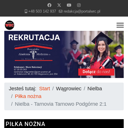
+48 503 142 937
redakcja@portalwrc.pl
Jesteś tutaj:
Start
Wągrowiec
Nielba
Piłka nożna
Nielba - Tarnovia Tarnowo Podgórne 2:1
PIŁKA NOŻNA