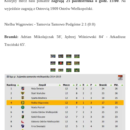
Kolejny mecz nasi piłkarze
zagrają 25 października o godz. 15:00
. Na
wyjeździe zagrają z Ostrovią 1909 Ostrów Wielkopolski.
Nielba Wągrowiec - Tarnovia Tarnowo Podgórne 2:1 (0:0)
Bramki:
Adrian Mikołajczak 58', Jędrzej Wiśniewski 84' - Arkadiusz
Trzciński 65'.