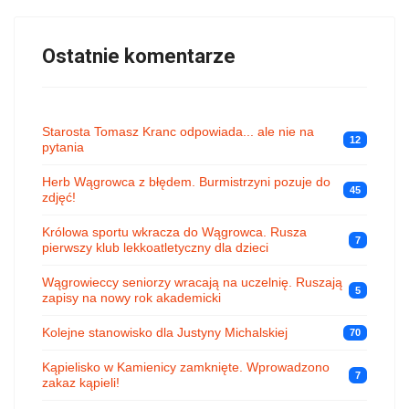
Ostatnie komentarze
Starosta Tomasz Kranc odpowiada... ale nie na
12
pytania
Herb Wągrowca z błędem. Burmistrzyni pozuje do
45
zdjęć!
Królowa sportu wkracza do Wągrowca. Rusza
7
pierwszy klub lekkoatletyczny dla dzieci
Wągrowieccy seniorzy wracają na uczelnię. Ruszają
5
zapisy na nowy rok akademicki
Kolejne stanowisko dla Justyny Michalskiej
70
Kąpielisko w Kamienicy zamknięte. Wprowadzono
7
zakaz kąpieli!