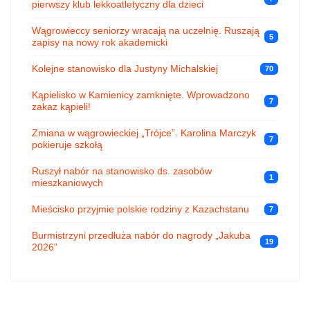
pierwszy klub lekkoatletyczny dla dzieci
Wągrowieccy seniorzy wracają na uczelnię. Ruszają
5
zapisy na nowy rok akademicki
Kolejne stanowisko dla Justyny Michalskiej
70
Kąpielisko w Kamienicy zamknięte. Wprowadzono
7
zakaz kąpieli!
Zmiana w wągrowieckiej „Trójce”. Karolina Marczyk
7
pokieruje szkołą
Ruszył nabór na stanowisko ds. zasobów
1
mieszkaniowych
Mieścisko przyjmie polskie rodziny z Kazachstanu
7
Burmistrzyni przedłuża nabór do nagrody „Jakuba
19
2026”