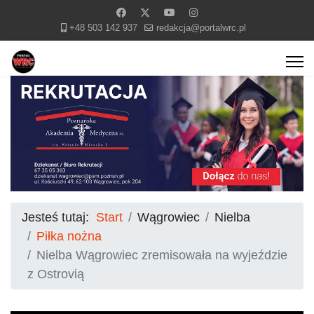
+48 503 142 937
redakcja@portalwrc.pl
Jesteś tutaj:
Start
Wągrowiec
Nielba
Piłka nożna
Nielba Wągrowiec zremisowała na wyjeździe
z Ostrovią