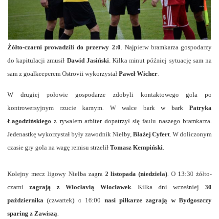
Żółto-czarni prowadzili do przerwy 2:0
. Najpierw bramkarza gospodarzy
do kapitulacji zmusił
Dawid Jasiński
. Kilka minut później sytuację sam na
sam z goalkeeperem Ostrovii wykorzystał
Paweł Wicher
.
W drugiej połowie gospodarze zdobyli kontaktowego gola po
kontrowersyjnym rzucie karnym. W walce bark w bark
Patryka
Łagodzińskiego
z rywalem arbiter dopatrzył się faulu naszego bramkarza.
Jedenastkę wykorzystał były zawodnik Nielby,
Błażej Cyfert
. W doliczonym
czasie gry gola na wagę remisu strzelił
Tomasz Kempiński
.
Kolejny mecz ligowy Nielba zagra
2 listopada (niedziela)
. O 13:30 żółto-
czarni
zagrają z Włocłavią Włocławek
. Kilka dni wcześniej
30
października
(czwartek) o 16:00
nasi piłkarze zagrają w Bydgoszczy
sparing z Zawiszą
.