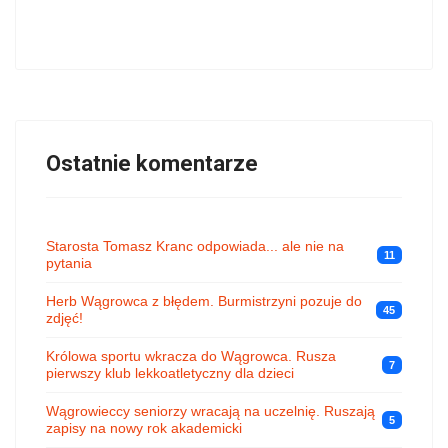
Ostatnie komentarze
Starosta Tomasz Kranc odpowiada... ale nie na
11
pytania
Herb Wągrowca z błędem. Burmistrzyni pozuje do
45
zdjęć!
Królowa sportu wkracza do Wągrowca. Rusza
7
pierwszy klub lekkoatletyczny dla dzieci
Wągrowieccy seniorzy wracają na uczelnię. Ruszają
5
zapisy na nowy rok akademicki