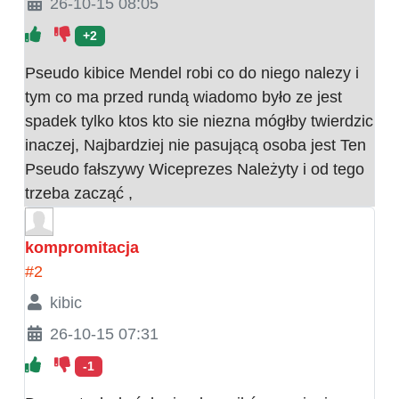
26-10-15 08:05
+2
Pseudo kibice Mendel robi co do niego nalezy i
tym co ma przed rundą wiadomo było ze jest
spadek tylko ktos kto sie niezna mógłby twierdzic
inaczej, Najbardziej nie pasującą osoba jest Ten
Pseudo fałszywy Wiceprezes Należyty i od tego
trzeba zacząć ,
kompromitacja
#2
kibic
26-10-15 07:31
-1