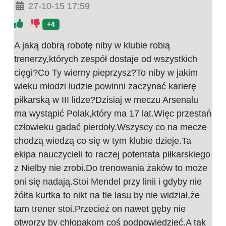
27-10-15 17:59
+4
A jaką dobrą robotę niby w klubie robią
trenerzy,których zespół dostaje od wszystkich
cięgi?Co Ty wierny pieprzysz?To niby w jakim
wieku młodzi ludzie powinni zaczynać karierę
piłkarską w III lidze?Dzisiaj w meczu Arsenalu
ma wystąpić Polak,który ma 17 lat.Więc przestań
człowieku gadać pierdoły.Wszyscy co na mecze
chodzą wiedzą co się w tym klubie dzieje.Ta
ekipa nauczycieli to raczej potentata piłkarskiego
z Nielby nie zrobi.Do trenowania żaków to może
oni się nadają.Stoi Mendel przy linii i gdyby nie
żółta kurtka to nikt na tle lasu by nie widział,że
tam trener stoi.Przecież on nawet gęby nie
otworzy by chłopakom coś podpowiedzieć.A tak