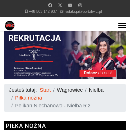
+48 503 142 937
redakcja@portalwrc.pl
Jesteś tutaj:
Start
Wągrowiec
Nielba
Piłka nożna
Pelikan Niechanowo - Nielba 5:2
PIŁKA NOŻNA