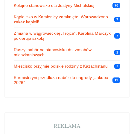
Kolejne stanowisko dla Justyny Michalskiej
70
Kąpielisko w Kamienicy zamknięte. Wprowadzono
7
zakaz kąpieli!
Zmiana w wągrowieckiej „Trójce”. Karolina Marczyk
7
pokieruje szkołą
Ruszył nabór na stanowisko ds. zasobów
1
mieszkaniowych
Mieścisko przyjmie polskie rodziny z Kazachstanu
7
Burmistrzyni przedłuża nabór do nagrody „Jakuba
19
2026”
REKLAMA