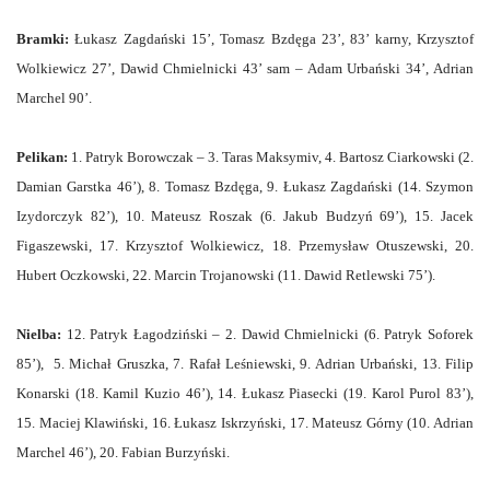
Bramki:
Łukasz Zagdański 15’, Tomasz Bzdęga 23’, 83’ karny, Krzysztof
Wolkiewicz 27’, Dawid Chmielnicki 43’ sam – Adam Urbański 34’, Adrian
Marchel 90’.
Pelikan:
1. Patryk Borowczak – 3. Taras Maksymiv, 4. Bartosz Ciarkowski (2.
Damian Garstka 46’), 8. Tomasz Bzdęga, 9. Łukasz Zagdański (14. Szymon
Izydorczyk 82’), 10. Mateusz Roszak (6. Jakub Budzyń 69’), 15. Jacek
Figaszewski, 17. Krzysztof Wolkiewicz, 18. Przemysław Otuszewski, 20.
Hubert Oczkowski, 22. Marcin Trojanowski (11. Dawid Retlewski 75’).
Nielba:
12. Patryk Łagodziński – 2. Dawid Chmielnicki (6. Patryk Soforek
85’), 5. Michał Gruszka, 7. Rafał Leśniewski, 9. Adrian Urbański, 13. Filip
Konarski (18. Kamil Kuzio 46’), 14. Łukasz Piasecki (19. Karol Purol 83’),
15. Maciej Klawiński, 16. Łukasz Iskrzyński, 17. Mateusz Górny (10. Adrian
Marchel 46’), 20. Fabian Burzyński.