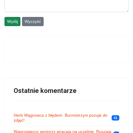
Wyślij
Wyczyść
Ostatnie komentarze
Herb Wągrowca z błędem. Burmistrzyni pozuje do
41
zdjęć!
Wągrowieccy seniorzy wracają na uczelnię. Ruszają