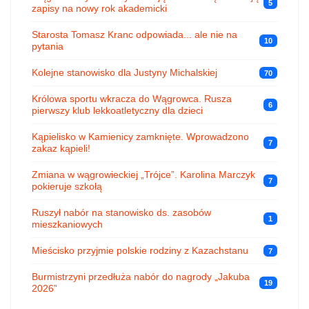
5
zapisy na nowy rok akademicki
Starosta Tomasz Kranc odpowiada... ale nie na
10
pytania
Kolejne stanowisko dla Justyny Michalskiej
70
Królowa sportu wkracza do Wągrowca. Rusza
6
pierwszy klub lekkoatletyczny dla dzieci
Kąpielisko w Kamienicy zamknięte. Wprowadzono
7
zakaz kąpieli!
Zmiana w wągrowieckiej „Trójce”. Karolina Marczyk
7
pokieruje szkołą
Ruszył nabór na stanowisko ds. zasobów
1
mieszkaniowych
Mieścisko przyjmie polskie rodziny z Kazachstanu
7
Burmistrzyni przedłuża nabór do nagrody „Jakuba
19
2026”