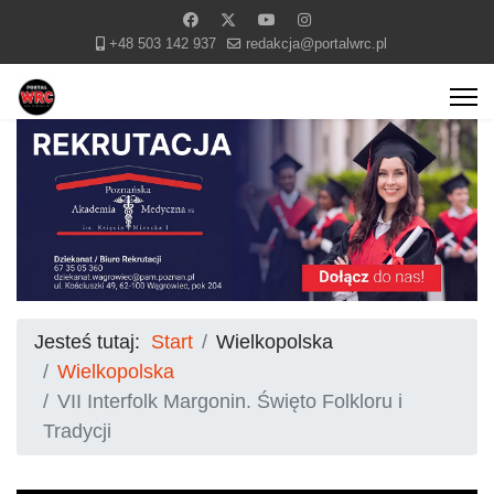
+48 503 142 937
redakcja@portalwrc.pl
Jesteś tutaj:
Start
Wielkopolska
Wielkopolska
VII Interfolk Margonin. Święto Folkloru i
Tradycji