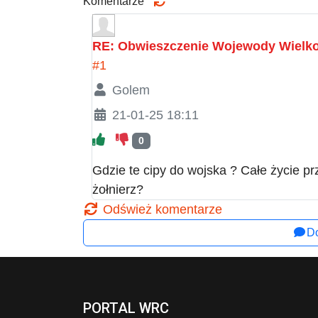
Komentarze
RE: Obwieszczenie Wojewody Wielkop
#1
Golem
21-01-25 18:11
0
Gdzie te cipy do wojska ? Całe życie p
żołnierz?
Odśwież komentarze
Do
PORTAL WRC