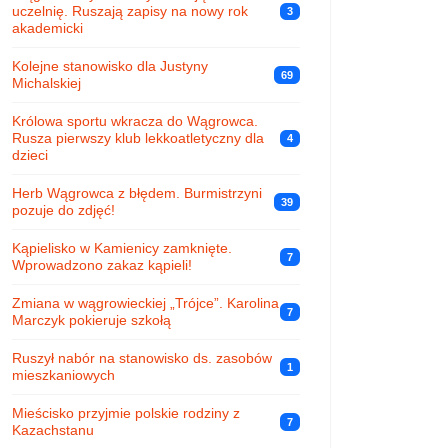
uczelnię. Ruszają zapisy na nowy rok
3
akademicki
Kolejne stanowisko dla Justyny
69
Michalskiej
Królowa sportu wkracza do Wągrowca.
Rusza pierwszy klub lekkoatletyczny dla
4
dzieci
Herb Wągrowca z błędem. Burmistrzyni
39
pozuje do zdjęć!
Kąpielisko w Kamienicy zamknięte.
7
Wprowadzono zakaz kąpieli!
Zmiana w wągrowieckiej „Trójce”. Karolina
7
Marczyk pokieruje szkołą
Ruszył nabór na stanowisko ds. zasobów
1
mieszkaniowych
Mieścisko przyjmie polskie rodziny z
7
Kazachstanu