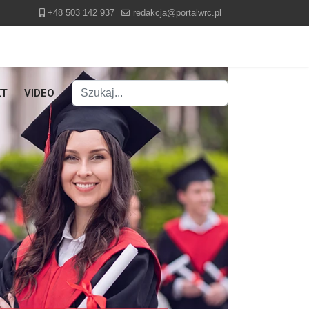
+48 503 142 937
redakcja@portalwrc.pl
Szukaj
KT
VIDEO
Type 2 or more characters for results.