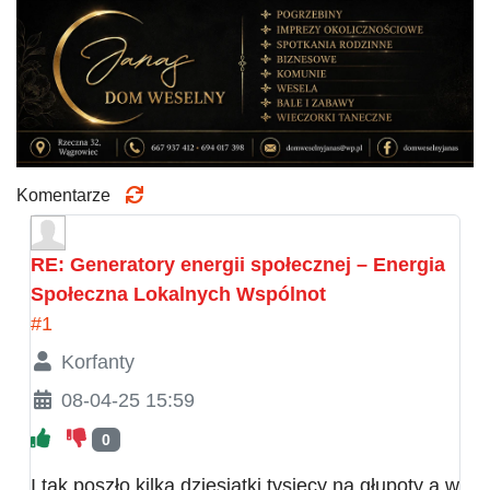
Komentarze
RE: Generatory energii społecznej – Energia
Społeczna Lokalnych Wspólnot
#1
Korfanty
08-04-25 15:59
0
I tak poszło kilka dziesiątki tysięcy na głupoty a w