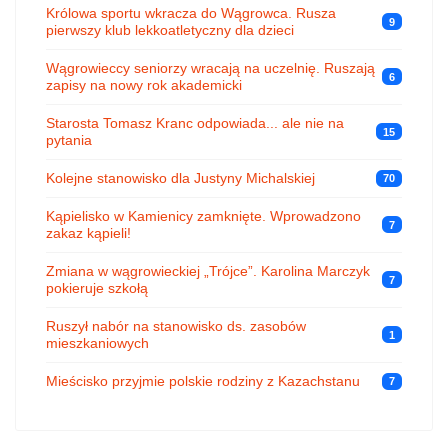
Królowa sportu wkracza do Wągrowca. Rusza
9
pierwszy klub lekkoatletyczny dla dzieci
Wągrowieccy seniorzy wracają na uczelnię. Ruszają
6
zapisy na nowy rok akademicki
Starosta Tomasz Kranc odpowiada... ale nie na
15
pytania
Kolejne stanowisko dla Justyny Michalskiej
70
Kąpielisko w Kamienicy zamknięte. Wprowadzono
7
zakaz kąpieli!
Zmiana w wągrowieckiej „Trójce”. Karolina Marczyk
7
pokieruje szkołą
Ruszył nabór na stanowisko ds. zasobów
1
mieszkaniowych
Mieścisko przyjmie polskie rodziny z Kazachstanu
7