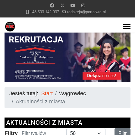
+48 503 142 937
redakcja@portalwrc.pl
Jesteś tutaj:
Start
Wągrowiec
Aktualności z miasta
AKTUALNOŚCI Z MIASTA
Filtr tytułów
Pokaż #
Filtry
Filtr