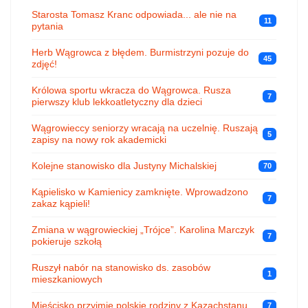
Starosta Tomasz Kranc odpowiada... ale nie na
11
pytania
Herb Wągrowca z błędem. Burmistrzyni pozuje do
45
zdjęć!
Królowa sportu wkracza do Wągrowca. Rusza
7
pierwszy klub lekkoatletyczny dla dzieci
Wągrowieccy seniorzy wracają na uczelnię. Ruszają
5
zapisy na nowy rok akademicki
Kolejne stanowisko dla Justyny Michalskiej
70
Kąpielisko w Kamienicy zamknięte. Wprowadzono
7
zakaz kąpieli!
Zmiana w wągrowieckiej „Trójce”. Karolina Marczyk
7
pokieruje szkołą
Ruszył nabór na stanowisko ds. zasobów
1
mieszkaniowych
Mieścisko przyjmie polskie rodziny z Kazachstanu
7