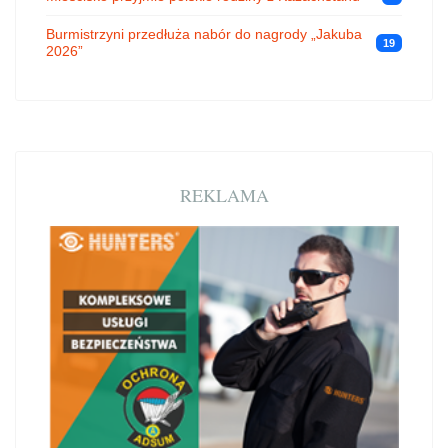
Burmistrzyni przedłuża nabór do nagrody „Jakuba
19
2026”
REKLAMA