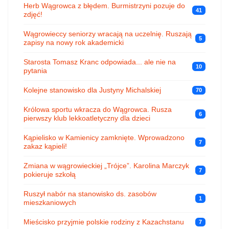
Herb Wągrowca z błędem. Burmistrzyni pozuje do
41
zdjęć!
Wągrowieccy seniorzy wracają na uczelnię. Ruszają
5
zapisy na nowy rok akademicki
Starosta Tomasz Kranc odpowiada... ale nie na
10
pytania
Kolejne stanowisko dla Justyny Michalskiej
70
Królowa sportu wkracza do Wągrowca. Rusza
6
pierwszy klub lekkoatletyczny dla dzieci
Kąpielisko w Kamienicy zamknięte. Wprowadzono
7
zakaz kąpieli!
Zmiana w wągrowieckiej „Trójce”. Karolina Marczyk
7
pokieruje szkołą
Ruszył nabór na stanowisko ds. zasobów
1
mieszkaniowych
Mieścisko przyjmie polskie rodziny z Kazachstanu
7