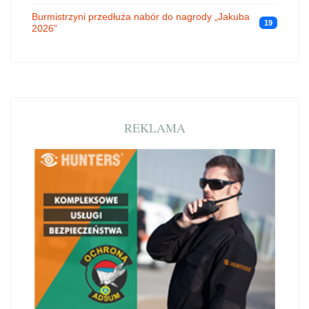
Burmistrzyni przedłuża nabór do nagrody „Jakuba
19
2026”
REKLAMA