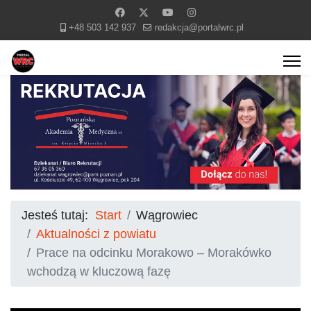
+48 503 142 937
redakcja@portalwrc.pl
Jesteś tutaj:
Start
Wągrowiec
Aktualności z powiatu
Prace na odcinku Morakowo – Morakówko
wchodzą w kluczową fazę