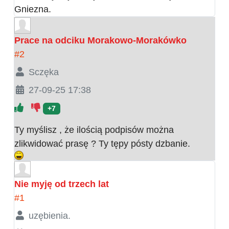
Gniezna.
Prace na odciku Morakowo-Morakówko
#2
Sczęka
27-09-25 17:38
+7
Ty myślisz , że ilością podpisów można
zlikwidować prasę ? Ty tępy pósty dzbanie.
Nie myję od trzech lat
#1
uzębienia.