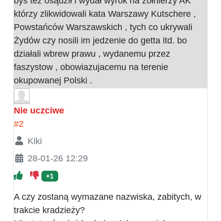
byś też osądził i wydał wyrok na żołnierzy AK
którzy zlikwidowali kata Warszawy Kutschere ,
Powstańców Warszawskich , tych co ukrywali
Żydów czy nosili im jedzenie do getta itd. bo
działali wbrew prawu , wydanemu przez
faszystow , obowiazujacemu na terenie
okupowanej Polski .
Nie uczciwe
#2
Kiki
28-01-26 12:29
+1
A czy zostaną wymazane nazwiska, zabitych, w
trakcie kradzieży?