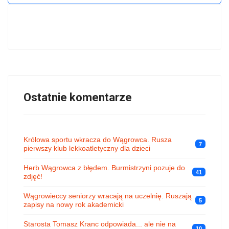
Ostatnie komentarze
Królowa sportu wkracza do Wągrowca. Rusza
7
pierwszy klub lekkoatletyczny dla dzieci
Herb Wągrowca z błędem. Burmistrzyni pozuje do
41
zdjęć!
Wągrowieccy seniorzy wracają na uczelnię. Ruszają
5
zapisy na nowy rok akademicki
Starosta Tomasz Kranc odpowiada... ale nie na
10