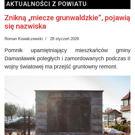
AKTUALNOŚCI Z POWIATU
Znikną „miecze grunwaldzkie”, pojawią
się nazwiska
Roman Kowalczewski
28 styczeń 2026
Pomnik upamiętniający mieszkańców gminy
Damasławek poległych i zamordowanych podczas II
wojny światowej ma przejść gruntowny remont.