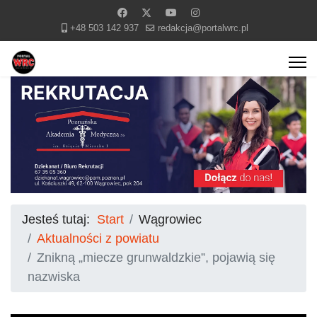
+48 503 142 937
redakcja@portalwrc.pl
Jesteś tutaj:
Start
Wągrowiec
Aktualności z powiatu
Znikną „miecze grunwaldzkie”, pojawią się
nazwiska