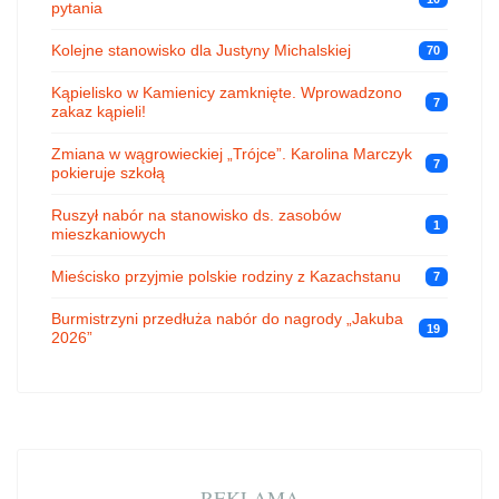
pytania
Kolejne stanowisko dla Justyny Michalskiej
70
Kąpielisko w Kamienicy zamknięte. Wprowadzono
7
zakaz kąpieli!
Zmiana w wągrowieckiej „Trójce”. Karolina Marczyk
7
pokieruje szkołą
Ruszył nabór na stanowisko ds. zasobów
1
mieszkaniowych
Mieścisko przyjmie polskie rodziny z Kazachstanu
7
Burmistrzyni przedłuża nabór do nagrody „Jakuba
19
2026”
REKLAMA