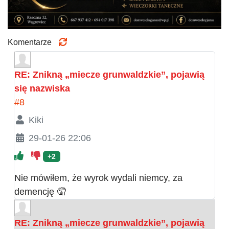
Komentarze
RE: Znikną „miecze grunwaldzkie”, pojawią
się nazwiska
#8
Kiki
29-01-26 22:06
+2
Nie mówiłem, że wyrok wydali niemcy, za
demencję 🤦
RE: Znikną „miecze grunwaldzkie”, pojawią