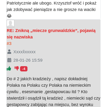
Patriotycznie ale ubogo. Krzysztof wróć i pokaż
jak zdobywać pieniądze a nie grosze na waciki
😂
RE: Znikną „miecze grunwaldzkie”, pojawią
się nazwiska
#3
Xxxxx̌xxxxx
28-01-26 15:59
-4
Do # 2 jakich kradzieży , napisz dokładniej
Polaka na Polaku czy Polaka na niemieckim
cywilu , esesmanie ,gestapowcau itd ? Kto
stwierdził i osądził tą kradzież , niemiecki sąd czy
gestapowcy zabijając na miejscu, bez wyroku