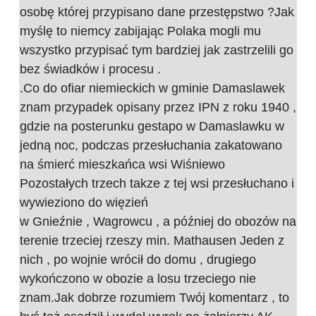
osobę której przypisano dane przestępstwo ?Jak
myślę to niemcy zabijając Polaka mogli mu
wszystko przypisać tym bardziej jak zastrzelili go
bez świadków i procesu .
.Co do ofiar niemieckich w gminie Damaslawek
znam przypadek opisany przez IPN z roku 1940 ,
gdzie na posterunku gestapo w Damaslawku w
jedną noc, podczas przesłuchania zakatowano
na śmierć mieszkańca wsi Wiśniewo
Pozostałych trzech takze z tej wsi przesłuchano i
wywieziono do więzień
w Gnieźnie , Wagrowcu , a później do obozów na
terenie trzeciej rzeszy min. Mathausen Jeden z
nich , po wojnie wrócił do domu , drugiego
wykończono w obozie a losu trzeciego nie
znam.Jak dobrze rozumiem Twój komentarz , to