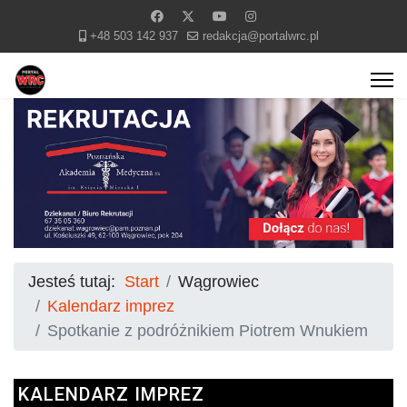
+48 503 142 937
redakcja@portalwrc.pl
Jesteś tutaj:
Start
Wągrowiec
Kalendarz imprez
Spotkanie z podróżnikiem Piotrem Wnukiem
KALENDARZ IMPREZ