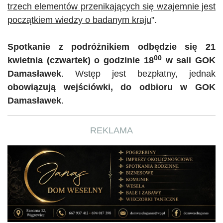
trzech elementów przenikających się wzajemnie jest
początkiem wiedzy o badanym kraju
”.
Spotkanie z podróżnikiem odbędzie się 21
00
kwietnia (czwartek) o godzinie 18
w sali
GOK
Damasławek
. Wstęp jest bezpłatny, jednak
obowiązują wejściówki, do odbioru w
GOK
Damasławek
.
REKLAMA