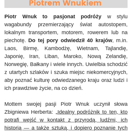
Piotr Wnuk to pasjonat podróży
w stylu
wagabundy przemierzający świat autostopem,
lokalnym transportem, motorem, rowerem lub na
piechotę.
Do tej pory odwiedził 40 krajów
, m.in.
Laos, Birmę, Kambodżę, Wietnam, Tajlandię,
Japonię, Iran, Liban, Maroko, Nową Zelandię,
Norwegię, Bałkany i wiele innych. Uwielbia schodzić
z utartych szlaków i szuka miejsc niekomercyjnych,
aby poznać kulturę odwiedzanego kraju oraz ludzi i
ich prawdziwe życie, na co dzień.
Mottem swojej pasji Piotr Wnuk uczynił słowa
Zbigniewa Herberta: „
Idealny podróżnik to ten, kto
potrafi wejść w kontakt z przyrodą, ludźmi, ich
historią — a także sztuką, i dopiero poznanie tych