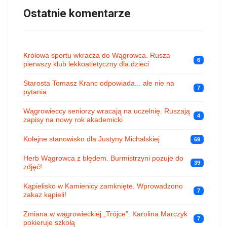
Ostatnie komentarze
Królowa sportu wkracza do Wągrowca. Rusza
6
pierwszy klub lekkoatletyczny dla dzieci
Starosta Tomasz Kranc odpowiada... ale nie na
7
pytania
Wągrowieccy seniorzy wracają na uczelnię. Ruszają
4
zapisy na nowy rok akademicki
Kolejne stanowisko dla Justyny Michalskiej
69
Herb Wągrowca z błędem. Burmistrzyni pozuje do
39
zdjęć!
Kąpielisko w Kamienicy zamknięte. Wprowadzono
7
zakaz kąpieli!
Zmiana w wągrowieckiej „Trójce”. Karolina Marczyk
7
pokieruje szkołą