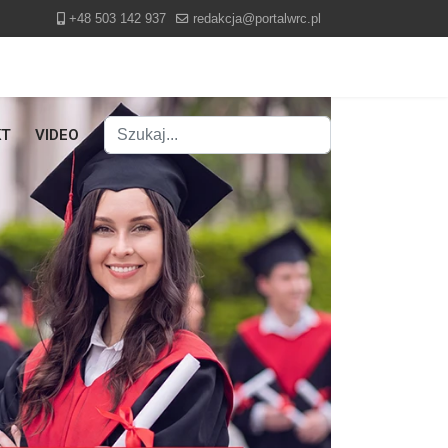
+48 503 142 937
redakcja@portalwrc.pl
Szukaj
KT
VIDEO
Type 2 or more characters for results.