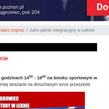
ndarz imprez
Jutro piknik integracyjny w Łeknie
knie
00
00
w godzinach 14
- 18
na boisku sportowym w
niej strażacki na dmuchanym torze przeszkód.