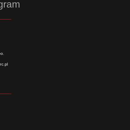
agram
eo.
rc.pl