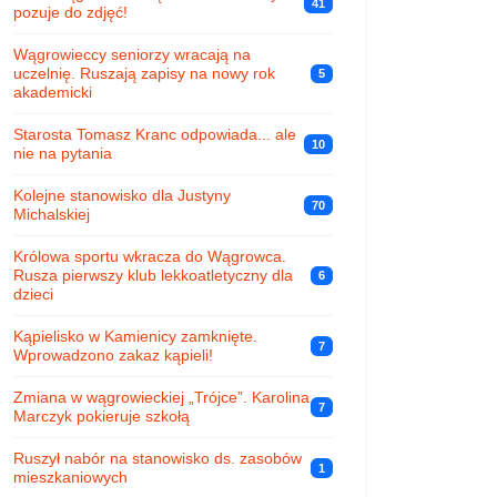
41
pozuje do zdjęć!
Wągrowieccy seniorzy wracają na
uczelnię. Ruszają zapisy na nowy rok
5
akademicki
Starosta Tomasz Kranc odpowiada... ale
10
nie na pytania
Kolejne stanowisko dla Justyny
70
Michalskiej
Królowa sportu wkracza do Wągrowca.
Rusza pierwszy klub lekkoatletyczny dla
6
dzieci
Kąpielisko w Kamienicy zamknięte.
7
Wprowadzono zakaz kąpieli!
Zmiana w wągrowieckiej „Trójce”. Karolina
7
Marczyk pokieruje szkołą
Ruszył nabór na stanowisko ds. zasobów
1
mieszkaniowych