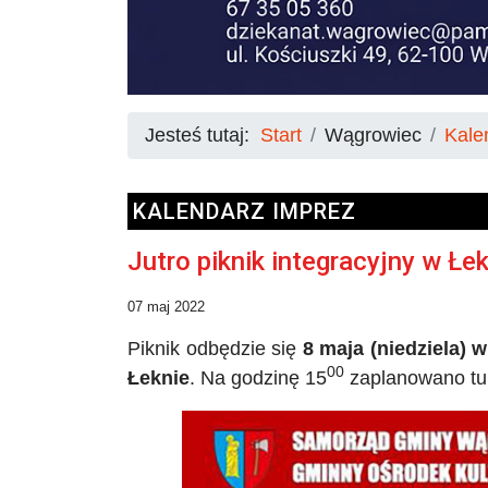
Jesteś tutaj:
Start
Wągrowiec
Kale
KALENDARZ IMPREZ
Jutro piknik integracyjny w Łe
07 maj 2022
Piknik odbędzie się
8 maja (niedziela) 
00
Łeknie
. Na godzinę 15
zaplanowano tur