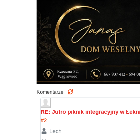
Komentarze
RE: Jutro piknik integracyjny w Łekn
#2
Lech