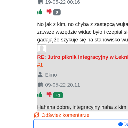
19-05-22 00:16
0
No jak z kim, no chyba z zastępcą wujta
zawsze wszędzie widać było i czepiał się
gadają że szykuje się na stanowisko wujt
RE: Jutro piknik integracyjny w Łekn
#1
Ekno
09-05-22 20:11
+3
Hahaha dobre, integracyjny haha z kim 
Odśwież komentarze
Do