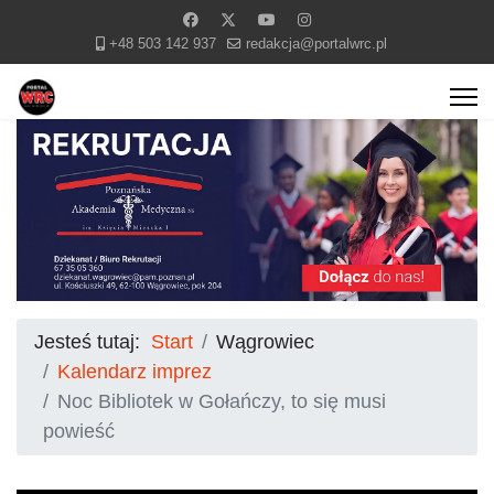
+48 503 142 937
redakcja@portalwrc.pl
Jesteś tutaj:
Start
Wągrowiec
Kalendarz imprez
Noc Bibliotek w Gołańczy, to się musi
powieść