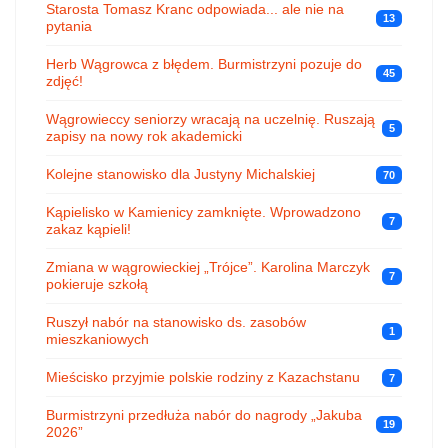
Starosta Tomasz Kranc odpowiada... ale nie na
13
pytania
Herb Wągrowca z błędem. Burmistrzyni pozuje do
45
zdjęć!
Wągrowieccy seniorzy wracają na uczelnię. Ruszają
5
zapisy na nowy rok akademicki
Kolejne stanowisko dla Justyny Michalskiej
70
Kąpielisko w Kamienicy zamknięte. Wprowadzono
7
zakaz kąpieli!
Zmiana w wągrowieckiej „Trójce”. Karolina Marczyk
7
pokieruje szkołą
Ruszył nabór na stanowisko ds. zasobów
1
mieszkaniowych
Mieścisko przyjmie polskie rodziny z Kazachstanu
7
Burmistrzyni przedłuża nabór do nagrody „Jakuba
19
2026”