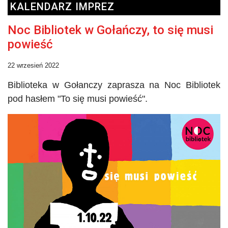
KALENDARZ IMPREZ
Noc Bibliotek w Gołańczy, to się musi
powieść
22 wrzesień 2022
Biblioteka w
Gołanczy
zaprasza na Noc Bibliotek
pod hasłem
"
To się musi powieść".