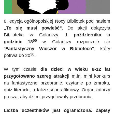
8. edycja ogólnopolskiej Nocy Bibliotek pod hasłem
„To się musi powieść”
. Do akcji dołączyła
Biblioteka w
Gołańczy
.
1 października o
00
godzinie 18
w. Gołańczy rozpocznie się
"
Fantastyczny Wieczór w Bibliotece"
, który
30
potrwa do 20
.
W tym czasie
dla dzieci w wieku 8-12 lat
przygotowano szereg atrakcji
m.in. mini konkurs
na fantastyczne przebranie, czytanie po zmroku,
quiz literacki, a także seans filmowy. Organizatorzy
proszą, aby dzieci przygotowały przebrania.
Liczba uczestników jest ograniczona. Zapisy