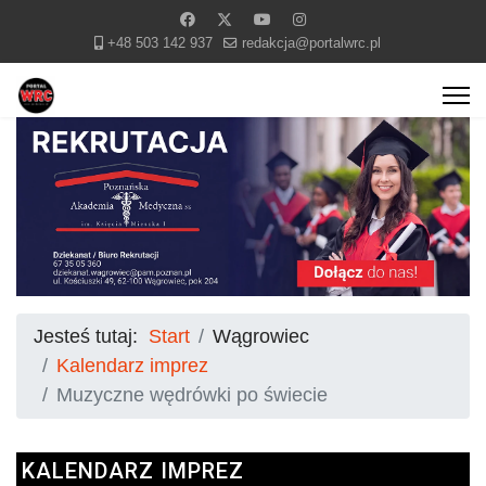
+48 503 142 937
redakcja@portalwrc.pl
Jesteś tutaj:
Start
Wągrowiec
Kalendarz imprez
Muzyczne wędrówki po świecie
KALENDARZ IMPREZ