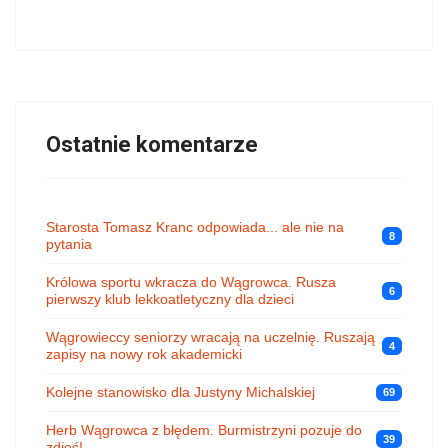
Ostatnie komentarze
Starosta Tomasz Kranc odpowiada... ale nie na
8
pytania
Królowa sportu wkracza do Wągrowca. Rusza
6
pierwszy klub lekkoatletyczny dla dzieci
Wągrowieccy seniorzy wracają na uczelnię. Ruszają
4
zapisy na nowy rok akademicki
Kolejne stanowisko dla Justyny Michalskiej
69
Herb Wągrowca z błędem. Burmistrzyni pozuje do
39
zdjęć!