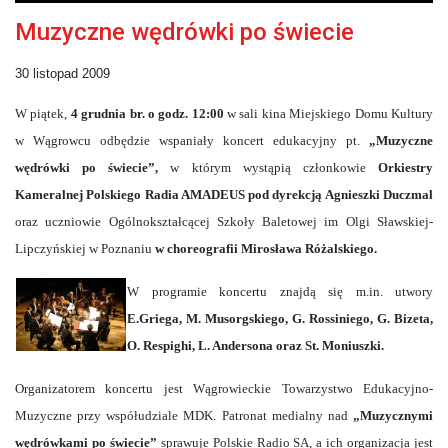
Muzyczne wędrówki po świecie
30 listopad 2009
W piątek,
4 grudnia br. o godz. 12:00
w sali kina Miejskiego Domu Kultury
w Wągrowcu odbędzie wspaniały koncert edukacyjny pt.
„Muzyczne
wędrówki po świecie”,
w którym wystąpią członkowie
Orkiestry
Kameralnej Polskiego Radia AMADEUS pod dyrekcją Agnieszki Duczmal
oraz uczniowie Ogólnokształcącej Szkoły Baletowej im Olgi Sławskiej-
Lipczyńskiej w Poznaniu
w choreografii Mirosława Różalskiego.
W programie koncertu znajdą się m.in. utwory
E.Griega, M. Musorgskiego, G. Rossiniego, G. Bizeta,
O. Respighi, L. Andersona oraz St. Moniuszki.
Organizatorem koncertu jest Wągrowieckie Towarzystwo Edukacyjno-
Muzyczne przy współudziale MDK. Patronat medialny nad
„Muzycznymi
wędrówkami po świecie”
sprawuje Polskie Radio SA, a ich organizacja jest