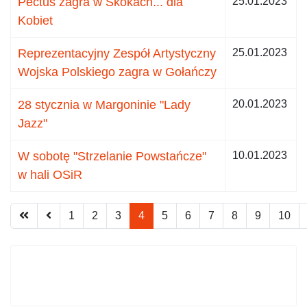
Pectus zagra w Skokach... dla
25.01.2023
Kobiet
Reprezentacyjny Zespół Artystyczny
25.01.2023
Wojska Polskiego zagra w Gołańczy
28 stycznia w Margoninie "Lady
20.01.2023
Jazz"
W sobotę "Strzelanie Powstańcze"
10.01.2023
w hali OSiR
1
2
3
4
5
6
7
8
9
10