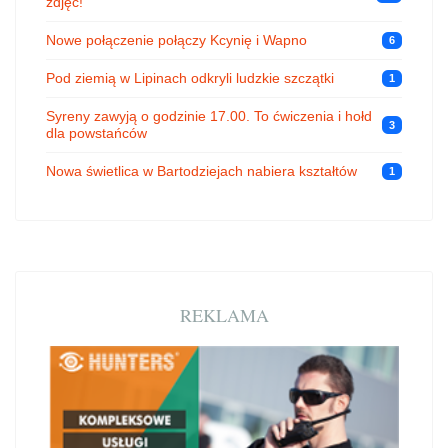
zdjęć!
Nowe połączenie połączy Kcynię i Wapno
6
Pod ziemią w Lipinach odkryli ludzkie szczątki
1
Syreny zawyją o godzinie 17.00. To ćwiczenia i hołd
3
dla powstańców
Nowa świetlica w Bartodziejach nabiera kształtów
1
REKLAMA