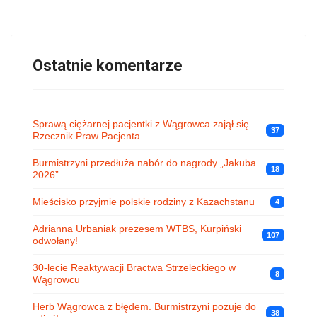
Ostatnie komentarze
Sprawą ciężarnej pacjentki z Wągrowca zajął się
37
Rzecznik Praw Pacjenta
Burmistrzyni przedłuża nabór do nagrody „Jakuba
18
2026”
Mieścisko przyjmie polskie rodziny z Kazachstanu
4
Adrianna Urbaniak prezesem WTBS, Kurpiński
107
odwołany!
30-lecie Reaktywacji Bractwa Strzeleckiego w
8
Wągrowcu
Herb Wągrowca z błędem. Burmistrzyni pozuje do
38