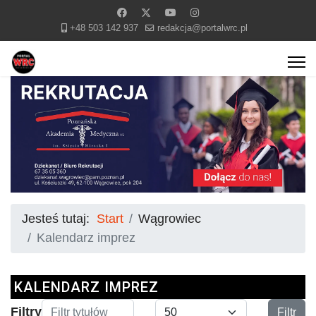
+48 503 142 937
redakcja@portalwrc.pl
Jesteś tutaj:
Start
Wągrowiec
Kalendarz imprez
KALENDARZ IMPREZ
Filtr tytułów
Pokaż #
Filtry
Filtr