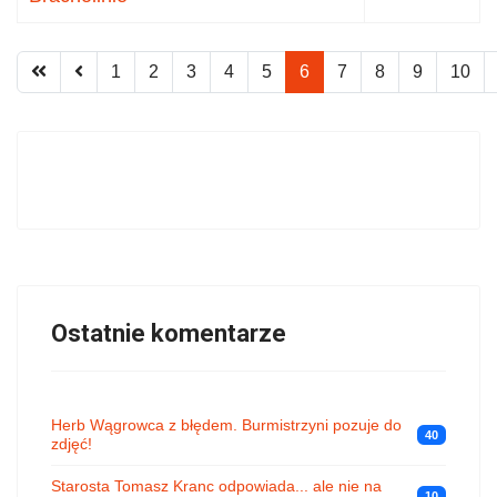
1
2
3
4
5
6
7
8
9
10
Ostatnie komentarze
Herb Wągrowca z błędem. Burmistrzyni pozuje do
40
zdjęć!
Starosta Tomasz Kranc odpowiada... ale nie na
10