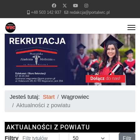
+48 503 142 937
redakcja@portalwrc.pl
Jesteś tutaj:
Start
Wągrowiec
Aktualności z powiatu
AKTUALNOŚCI Z POWIATU
Filtr tytułów
Pokaż #
Filtry
Filtr