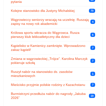
pytania
Kolejne stanowisko dla Justyny Michalskiej
70
Wągrowieccy seniorzy wracają na uczelnię. Ruszają
4
zapisy na nowy rok akademicki
Królowa sportu wkracza do Wągrowca. Rusza
6
pierwszy klub lekkoatletyczny dla dzieci
Kąpielisko w Kamienicy zamknięte. Wprowadzono
7
zakaz kąpieli!
Zmiana w wągrowieckiej „Trójce”. Karolina Marczyk
7
pokieruje szkołą
Ruszył nabór na stanowisko ds. zasobów
1
mieszkaniowych
Mieścisko przyjmie polskie rodziny z Kazachstanu
7
Burmistrzyni przedłuża nabór do nagrody „Jakuba
19
2026”