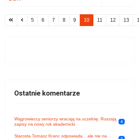
5
6
7
8
9
10
11
12
13
Ostatnie komentarze
Wągrowieccy seniorzy wracają na uczelnię. Ruszają
4
zapisy na nowy rok akademicki
Starosta Tomasz Kranc odpowiada... ale nie na
2