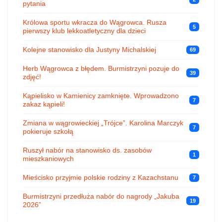
pytania
Królowa sportu wkracza do Wągrowca. Rusza
5
pierwszy klub lekkoatletyczny dla dzieci
Kolejne stanowisko dla Justyny Michalskiej
69
Herb Wągrowca z błędem. Burmistrzyni pozuje do
39
zdjęć!
Kąpielisko w Kamienicy zamknięte. Wprowadzono
7
zakaz kąpieli!
Zmiana w wągrowieckiej „Trójce”. Karolina Marczyk
7
pokieruje szkołą
Ruszył nabór na stanowisko ds. zasobów
1
mieszkaniowych
Mieścisko przyjmie polskie rodziny z Kazachstanu
7
Burmistrzyni przedłuża nabór do nagrody „Jakuba
19
2026”