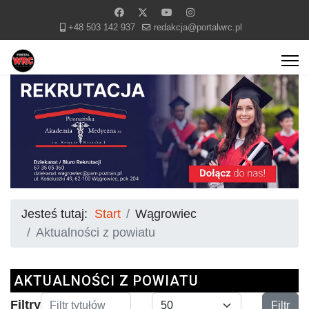
+48 503 142 937
redakcja@portalwrc.pl
Jesteś tutaj:
Start
Wągrowiec
Aktualności z powiatu
AKTUALNOŚCI Z POWIATU
Filtr tytułów
Pokaż #
Filtry
Filtr