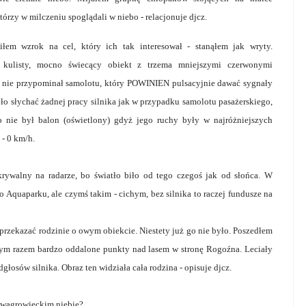
tórzy w milczeniu spoglądali w niebo - relacjonuje djcz.
łem wzrok na cel, który ich tak interesował - stanąłem jak wryty.
 kulisty, mocno świecący obiekt z trzema mniejszymi czerwonymi
ób nie przypominał samolotu, który POWINIEN pulsacyjnie dawać sygnały
było słychać żadnej pracy silnika jak w przypadku samolotu pasażerskiego,
To nie był balon (oświetlony) gdyż jego ruchy były w najróżniejszych
- 0 km/h.
rywalny na radarze, bo światło biło od tego czegoś jak od słońca. W
bo Aquaparku, ale czymś takim - cichym, bez silnika to raczej fundusze na
przekazać rodzinie o owym obiekcie. Niestety już go nie było. Poszedłem
tym razem bardzo oddalone punkty nad lasem w stronę Rogoźna. Leciały
odgłosów silnika. Obraz ten widziała cała rodzina - opisuje djcz.
a wągrowieckim niebie?