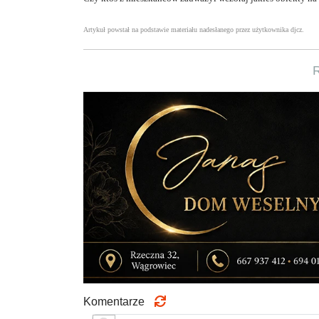
Artykuł powstał na podstawie materiału nadesłanego przez użytkownika djcz.
Komentarze