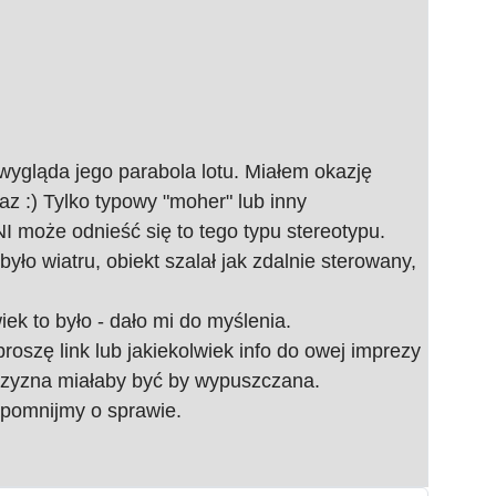
 wygląda jego parabola lotu. Miałem okazję
az :) Tylko typowy "moher" lub inny
może odnieść się to tego typu stereotypu.
yło wiatru, obiekt szalał jak zdalnie sterowany,
ek to było - dało mi do myślenia.
proszę link lub jakiekolwiek info do owej imprezy
zyzna miałaby być by wypuszczana.
apomnijmy o sprawie.