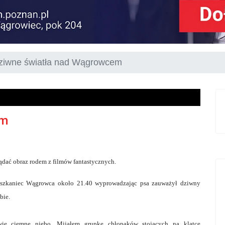
ziwne światła nad Wągrowcem
em
dać obraz rodem z filmów fantastycznych.
szkaniec Wągrowca około 21.40 wyprowadzając psa zauważył dziwny
bie.
wie ciemne niebo. Mijałem grupkę chłopaków stojących na klatce