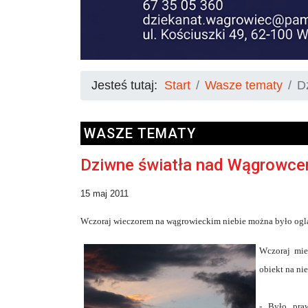
Jesteś tutaj:
Start
Wasze tematy
D
WASZE TEMATY
Dziwne światła nad Wągrowc
15 maj 2011
Wczoraj wieczorem na wągrowieckim niebie można było oglą
Wczoraj mie
obiekt na nie
- Było pra