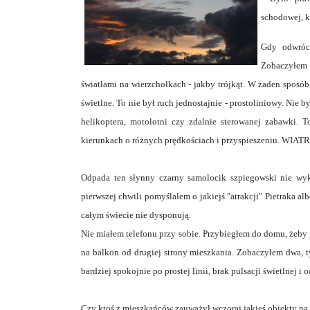
schodowej, k
Gdy odwróci
Zobaczyłem
światłami na wierzchołkach - jakby trójkąt. W żaden spos
świetlne. To nie był ruch jednostajnie - prostoliniowy. Nie 
helikoptera, motolotni czy zdalnie sterowanej zabawki. 
kierunkach o różnych prędkościach i przyspieszeniu. WIATR 
Odpada ten słynny czarny samolocik szpiegowski nie wyk
pierwszej chwili pomyślałem o jakiejś "atrakcji" Pietraka al
całym świecie nie dysponują.
Nie miałem telefonu przy sobie. Przybiegłem do domu, żeby 
na balkon od drugiej strony mieszkania. Zobaczyłem dwa, 
bardziej spokojnie po prostej linii, brak pulsacji świetlnej i 
Czy ktoś z mieszkańców zauważył wczoraj jakieś obiekty n