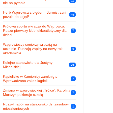
11
nie na pytania
Herb Wągrowca z błędem. Burmistrzyni
45
pozuje do zdjęć!
Królowa sportu wkracza do Wągrowca.
Rusza pierwszy klub lekkoatletyczny dla
7
dzieci
Wągrowieccy seniorzy wracają na
uczelnię. Ruszają zapisy na nowy rok
5
akademicki
Kolejne stanowisko dla Justyny
70
Michalskiej
Kąpielisko w Kamienicy zamknięte.
7
Wprowadzono zakaz kąpieli!
Zmiana w wągrowieckiej „Trójce”. Karolina
7
Marczyk pokieruje szkołą
Ruszył nabór na stanowisko ds. zasobów
1
mieszkaniowych