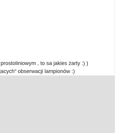
rostoliniowym , to sa jakies żarty :) )
jacych'' obserwacji lampionów :)