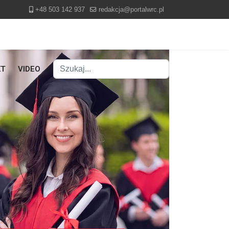
+48 503 142 937
redakcja@portalwrc.pl
Szukaj
KT
VIDEO
Type 2 or more characters for results.