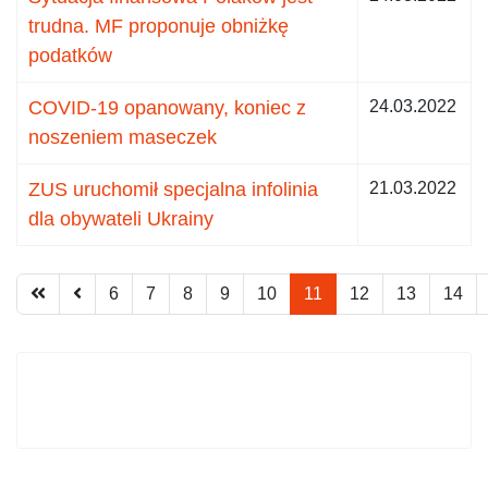
trudna. MF proponuje obniżkę
podatków
COVID-19 opanowany, koniec z
24.03.2022
noszeniem maseczek
ZUS uruchomił specjalna infolinia
21.03.2022
dla obywateli Ukrainy
6
7
8
9
10
11
12
13
14