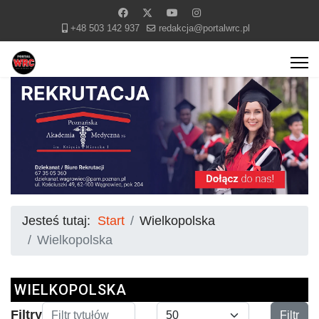
+48 503 142 937
redakcja@portalwrc.pl
Jesteś tutaj:
Start
Wielkopolska
Wielkopolska
WIELKOPOLSKA
Filtr tytułów
Pokaż #
Filtry
Filtr