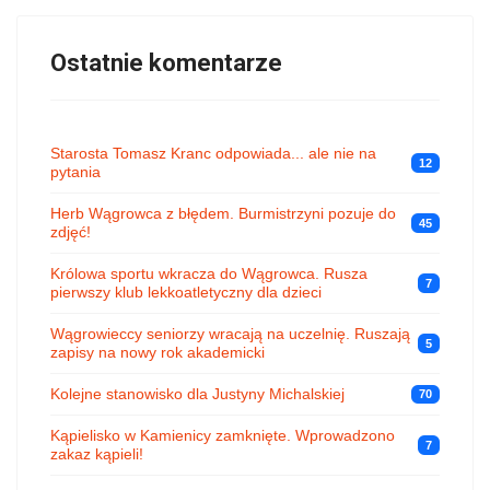
Ostatnie komentarze
Starosta Tomasz Kranc odpowiada... ale nie na
12
pytania
Herb Wągrowca z błędem. Burmistrzyni pozuje do
45
zdjęć!
Królowa sportu wkracza do Wągrowca. Rusza
7
pierwszy klub lekkoatletyczny dla dzieci
Wągrowieccy seniorzy wracają na uczelnię. Ruszają
5
zapisy na nowy rok akademicki
Kolejne stanowisko dla Justyny Michalskiej
70
Kąpielisko w Kamienicy zamknięte. Wprowadzono
7
zakaz kąpieli!