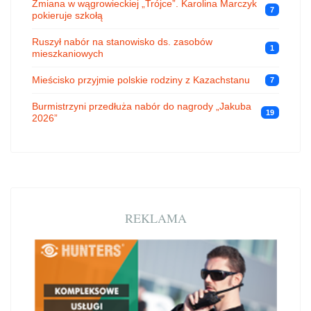
Zmiana w wągrowieckiej „Trójce”. Karolina Marczyk
7
pokieruje szkołą
Ruszył nabór na stanowisko ds. zasobów
1
mieszkaniowych
Mieścisko przyjmie polskie rodziny z Kazachstanu
7
Burmistrzyni przedłuża nabór do nagrody „Jakuba
19
2026”
REKLAMA