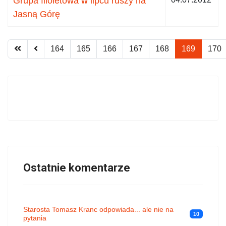
Grupa filoletowa w lipcu ruszy na
Jasną Górę
164
165
166
167
168
169
170
Ostatnie komentarze
Starosta Tomasz Kranc odpowiada... ale nie na
10
pytania