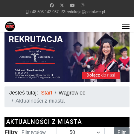
+48 503 142 937
redakcja@portalwrc.pl
Jesteś tutaj:
Start
Wągrowiec
Aktualności z miasta
AKTUALNOŚCI Z MIASTA
Filtr tytułów
Pokaż #
Filtry
Filtr