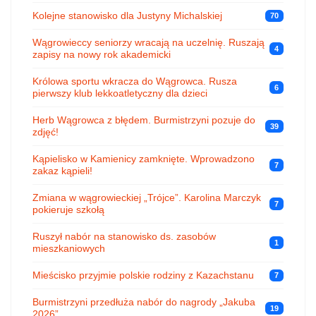
Kolejne stanowisko dla Justyny Michalskiej
70
Wągrowieccy seniorzy wracają na uczelnię. Ruszają
4
zapisy na nowy rok akademicki
Królowa sportu wkracza do Wągrowca. Rusza
6
pierwszy klub lekkoatletyczny dla dzieci
Herb Wągrowca z błędem. Burmistrzyni pozuje do
39
zdjęć!
Kąpielisko w Kamienicy zamknięte. Wprowadzono
7
zakaz kąpieli!
Zmiana w wągrowieckiej „Trójce”. Karolina Marczyk
7
pokieruje szkołą
Ruszył nabór na stanowisko ds. zasobów
1
mieszkaniowych
Mieścisko przyjmie polskie rodziny z Kazachstanu
7
Burmistrzyni przedłuża nabór do nagrody „Jakuba
19
2026”