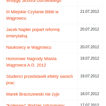
Wstęgę Jeziora Durowskiego
III Miejskie Czytanie Biblii w
21.07.2012
Wągrowcu
Jacek Najder poparł reformę
20.07.2012
emerytalną
Naukowcy w Wągrowcu
20.07.2012
Honorowe Nagrody Miasta
19.07.2012
Wągrowca A.D. 2012
Studenci przedstawili efekty swoich
19.07.2012
prac
Marek Braciszewski nie żyje
18.07.2012
"Kolejowy" złodziej zatrzymany
17.07.2012