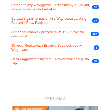
Remont plaży w Wągrowcu przedłużony o 238 dni,
57
odszkodowanie dla Pietraka!
Sprawą ciężarnej pacjentki z Wągrowca zajął się
37
Rzecznik Praw Pacjenta
Adrianna Urbaniak prezesem WTBS, Kurpiński
107
odwołany!
30-lecie Reaktywacji Bractwa Strzeleckiego w
8
Wągrowcu
Herb Wągrowca z błędem. Burmistrzyni pozuje do
38
zdjęć!
REKLAMA